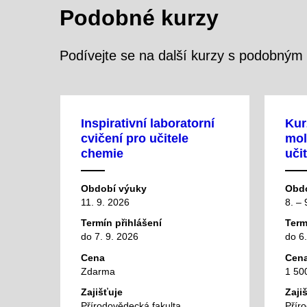
Podobné kurzy
Podívejte se na další kurzy s podobný
Inspirativní laboratorní
Kur
cvičení pro učitele
mol
chemie
uči
Období výuky
Obdo
11. 9. 2026
8. – 
Termín přihlášení
Term
do 7. 9. 2026
do 6.
Cena
Cen
Zdarma
1 50
Zajišťuje
Zaji
Přírodovědecká fakulta
Přír