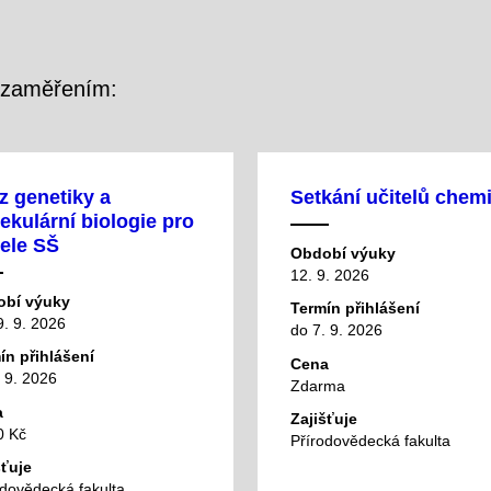
m zaměřením:
z genetiky a
Setkání učitelů chem
ekulární biologie pro
tele SŠ
Období výuky
12. 9. 2026
bí výuky
Termín přihlášení
9. 9. 2026
do 7. 9. 2026
ín přihlášení
Cena
 9. 2026
Zdarma
a
Zajišťuje
0 Kč
Přírodovědecká fakulta
šťuje
odovědecká fakulta