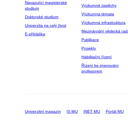
Navazující magisterské
Výzkumné úspěchy
studium
Výzkumná témata
Doktorské studium
Výzkumná infrastruktura
Univerzita na celý život
Mezinárodní vědecká rad
E-přihláška
Publikace
Projekty
Habilitační řízení
Řízení ke jmenování
profesorem
Univerzitní magazín
IS MU
INET MU
Portál MU