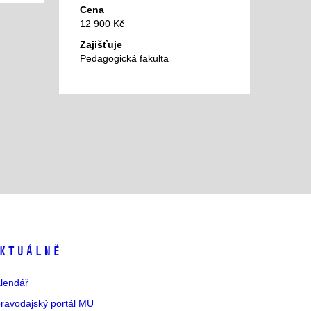
Cena
12 900 Kč
Zajišťuje
Pedagogická fakulta
ktuálně
lendář
ravodajský portál MU