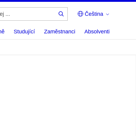
Čeština
Hledej
...
ně
Studující
Zaměstnanci
Absolventi