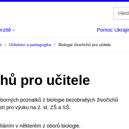
rzitě
Pomoc Ukraji
e
Učitelství a pedagogika
Biologie živočichů pro učitele
hů pro učitele
borných poznatků z biologie bezobratlých živočichů
tí pro výuku na 2. st. ZŠ a SŠ.
láním v některém z oborů biologie.