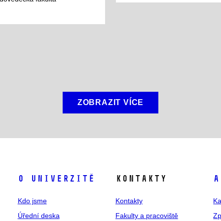
ZOBRAZIT VÍCE
O univerzitě
Kontakty
A
Kdo jsme
Kontakty
Ka
Úřední deska
Fakulty a pracoviště
Zp