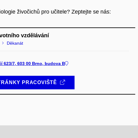
logie živočichů pro učitele? Zeptejte se nás:
votního vzdělávání
Děkanát
čí 623/7, 603 00 Brno, budova B
TRÁNKY PRACOVIŠTĚ