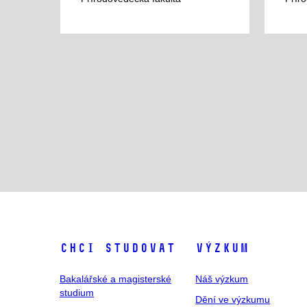
Chci studovat
Výzkum
Bakalářské a magisterské
Náš výzkum
studium
Dění ve výzkumu