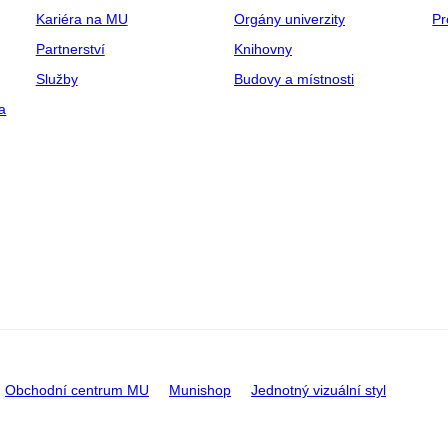
Kariéra na MU
Orgány univerzity
Pr
Partnerství
Knihovny
Služby
Budovy a místnosti
a
Obchodní centrum MU
Munishop
Jednotný vizuální styl