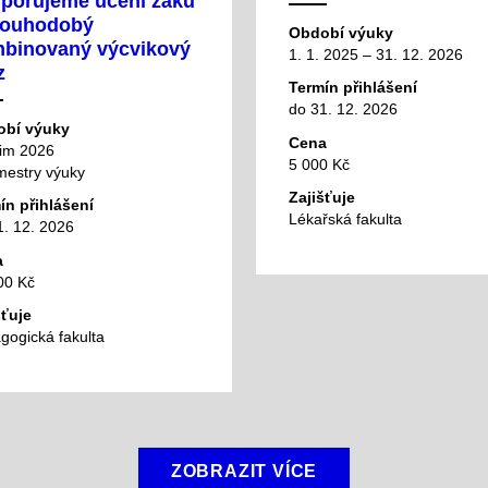
porujeme učení žáků
louhodobý
Období výuky
binovaný výcvikový
1. 1. 2025 – 31. 12. 2026
z
Termín přihlášení
do 31. 12. 2026
bí výuky
Cena
im 2026
5 000 Kč
mestry výuky
Zajišťuje
ín přihlášení
Lékařská fakulta
1. 12. 2026
a
00 Kč
šťuje
gogická fakulta
ZOBRAZIT VÍCE