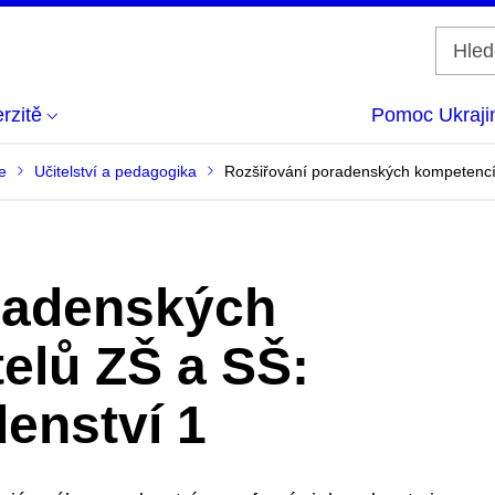
rzitě
Pomoc Ukraji
e
Učitelství a pedagogika
Rozšiřování poradenských kompetencí 
radenských
elů ZŠ a SŠ:
enství 1