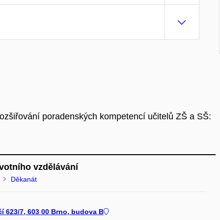
ozšiřování poradenských kompetencí učitelů ZŠ a SŠ:
votního vzdělávání
Děkanát
čí 623/7, 603 00 Brno, budova B