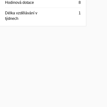
Hodinová dotace
8
Délka vzdělávání v
1
týdnech