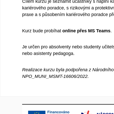
Cílem kurzu je seznámit účastníky s náplní k
kariérového poradce, s rizikovými a protektivn
praxe a s působením kariérového poradce př
Kurz bude probíhat
online přes MS Teams
.
Je určen pro absolventy nebo studenty učitels
nebo asistenty pedagoga.
Realizace kurzu byla podpořena z Národního 
NPO_MUNI_MSMT-16606/2022.