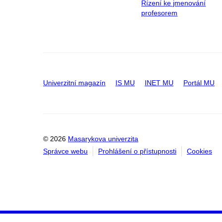
Řízení ke jmenování
profesorem
Univerzitní magazín
IS MU
INET MU
Portál MU
© 2026
Masarykova univerzita
Správce webu
Prohlášení o přístupnosti
Cookies