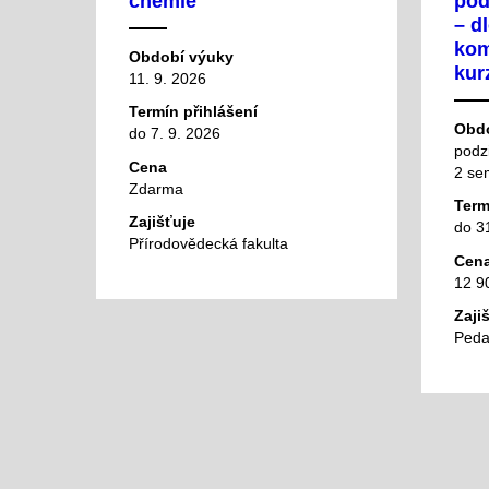
chemie
pod
– d
kom
Období výuky
kur
11. 9. 2026
Termín přihlášení
Obdo
do 7. 9. 2026
podz
Cena
2 se
Zdarma
Term
Zajišťuje
do 3
Přírodovědecká fakulta
Cen
12 9
Zaji
Peda