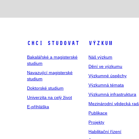
Chci studovat
Výzkum
Bakalářské a magisterské
Náš výzkum
studium
Dění ve výzkumu
Navazující magisterské
Výzkumné úspěchy
studium
Výzkumná témata
Doktorské studium
Výzkumná infrastruktura
Univerzita na celý život
Mezinárodní vědecká rad
E-přihláška
Publikace
Projekty
Habilitační řízení