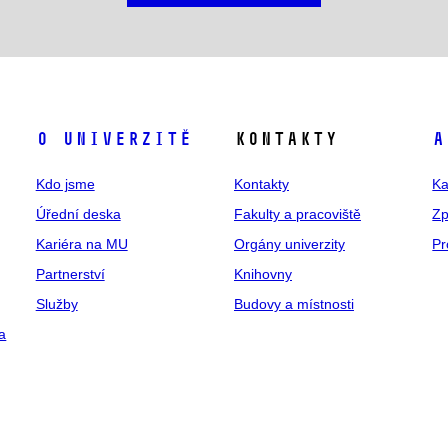
O univerzitě
Kontakty
A
Kdo jsme
Kontakty
Ka
Úřední deska
Fakulty a pracoviště
Zp
Kariéra na MU
Orgány univerzity
Pr
Partnerství
Knihovny
Služby
Budovy a místnosti
a