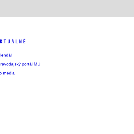
ktuálně
lendář
ravodajský portál MU
o média