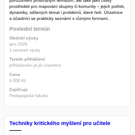
porozumění probíraným tématům, ale také jako citlivý
prostředek pro mapování skupiny či komunity – jejich potřeb,
dynamiky, sdílených témat i problémů, které řeší. Účastnice
a účastníci se prakticky seznámí s různými formami...
Poslední termín
Období výuky
jaro 2026
1 semestr výuky
Termín přihlášení
přihlašování je již uzavřeno
Cena
6 000 Kč
Zajišťuje
Pedagogická fakulta
Techniky kritického myšlení pro učitele