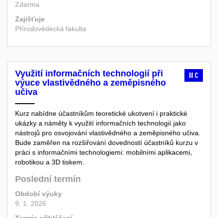
Zdarma
Zajišťuje
Přírodovědecká fakulta
Využití informačních technologií při
MC
výuce vlastivědného a zeměpisného
učiva
Kurz nabídne účastníkům teoretické ukotvení i praktické
ukázky a náměty k využití informačních technologií jako
nástrojů pro osvojování vlastivědného a zeměpisného učiva.
Bude zaměřen na rozšiřování dovedností účastníků kurzu v
práci s informačními technologiemi: mobilními aplikacemi,
robotikou a 3D tiskem.
Poslední termín
Období výuky
9. 1. 2026