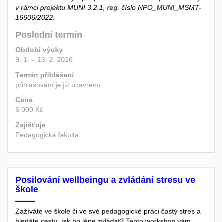
v rámci projektu MUNI 3.2.1, reg. číslo NPO_MUNI_MSMT-
16606/2022.
Poslední termín
Období výuky
9. 1. – 13. 2. 2026
Termín přihlášení
přihlašování je již uzavřeno
Cena
6 000 Kč
Zajišťuje
Pedagogická fakulta
Posilování wellbeingu a zvládání stresu ve
škole
Zažíváte ve škole či ve své pedagogické práci častý stres a
hledáte cestu, jak ho lépe zvládat? Tento workshop vám