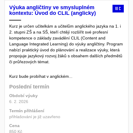
Výuka angličtiny ve smysluplném
MC
kontextu: Úvod do CLIL (anglicky)
Kurz je určen učitelkám a učitelům anglického jazyka na 1. i
2. stupni ZŠ a na SŠ, kteří chtějí rozšířit své profesní
kompetence o základy zavádění CLIL (Content and
Language Integrated Learning) do výuky angličtiny. Program
nabízí praktický úvod do plánování a realizace výuky, která
propojuje jazykový rozvoj žáků s obsahem dalších předmětů
či průřezových témat.
Kurz bude probíhat v anglickém...
Poslední termín
Období výuky
6. 2. 2026
Termín přihlášení
přihlašování je již uzavřeno
Cena
850 Kč