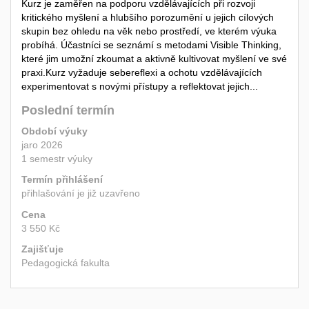
Kurz je zaměřen na podporu vzdělávajících při rozvoji
kritického myšlení a hlubšího porozumění u jejich cílových
skupin bez ohledu na věk nebo prostředí, ve kterém výuka
probíhá. Účastníci se seznámí s metodami Visible Thinking,
které jim umožní zkoumat a aktivně kultivovat myšlení ve své
praxi.Kurz vyžaduje sebereflexi a ochotu vzdělávajících
experimentovat s novými přístupy a reflektovat jejich...
Poslední termín
Období výuky
jaro 2026
1 semestr výuky
Termín přihlášení
přihlašování je již uzavřeno
Cena
3 550 Kč
Zajišťuje
Pedagogická fakulta