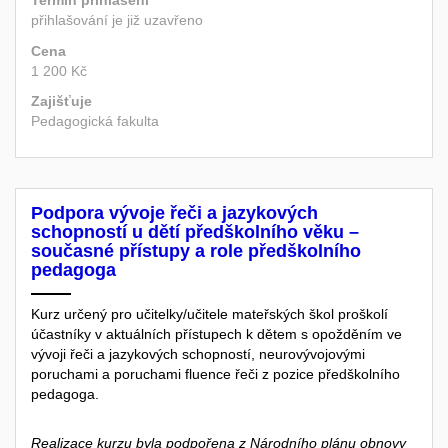
Termín přihlášení
přihlašování je již uzavřeno
Cena
1 200 Kč
Zajišťuje
Pedagogická fakulta
Podpora vývoje řeči a jazykových
schopností u dětí předškolního věku –
současné přístupy a role předškolního
pedagoga
Kurz určený pro učitelky/učitele mateřských škol proškolí
účastníky v aktuálních přístupech k dětem s opožděním ve
vývoji řeči a jazykových schopností, neurovývojovými
poruchami a poruchami fluence řeči z pozice předškolního
pedagoga.
Realizace kurzu byla podpořena z Národního plánu obnovy