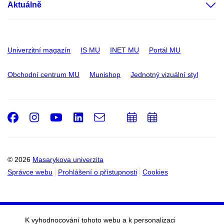
Aktuálně
Univerzitní magazín
IS MU
INET MU
Portál MU
Obchodní centrum MU
Munishop
Jednotný vizuální styl
Facebook
Instagram
Youtube
LinkedIn
e-
Přidat
Přidat
Email
mail
do
do
kalendáře
kalendáře
© 2026
Masarykova univerzita
Správce webu
Prohlášení o přístupnosti
Cookies
K vyhodnocování tohoto webu a k personalizaci