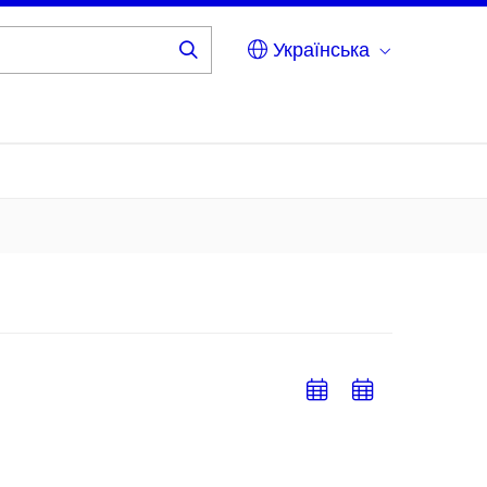
Українська
Add
Add
to
to
calendar
calend