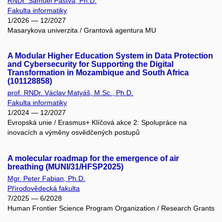
RNDr. Samuel Pastva, Ph.D.
Fakulta informatiky
1/2026 — 12/2027
Masarykova univerzita / Grantová agentura MU
A Modular Higher Education System in Data Protection
and Cybersecurity for Supporting the Digital
Transformation in Mozambique and South Africa
(101128858)
prof. RNDr. Václav Matyáš, M.Sc., Ph.D.
Fakulta informatiky
1/2024 — 12/2027
Evropská unie / Erasmus+ Klíčová akce 2: Spolupráce na
inovacích a výměny osvědčených postupů
A molecular roadmap for the emergence of air
breathing (MUNI/31/HFSP2025)
Mgr. Peter Fabian, Ph.D.
Přírodovědecká fakulta
7/2025 — 6/2028
Human Frontier Science Program Organization / Research Grants