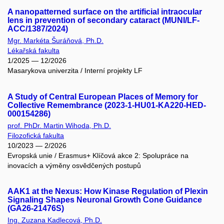
A nanopatterned surface on the artificial intraocular
lens in prevention of secondary cataract (MUNI/LF-
ACC/1387/2024)
Mgr. Markéta Šuráňová, Ph.D.
Lékařská fakulta
1/2025 — 12/2026
Masarykova univerzita / Interní projekty LF
A Study of Central European Places of Memory for
Collective Remembrance (2023-1-HU01-KA220-HED-
000154286)
prof. PhDr. Martin Wihoda, Ph.D.
Filozofická fakulta
10/2023 — 2/2026
Evropská unie / Erasmus+ Klíčová akce 2: Spolupráce na
inovacích a výměny osvědčených postupů
AAK1 at the Nexus: How Kinase Regulation of Plexin
Signaling Shapes Neuronal Growth Cone Guidance
(GA26-21476S)
Ing. Zuzana Kadlecová, Ph.D.