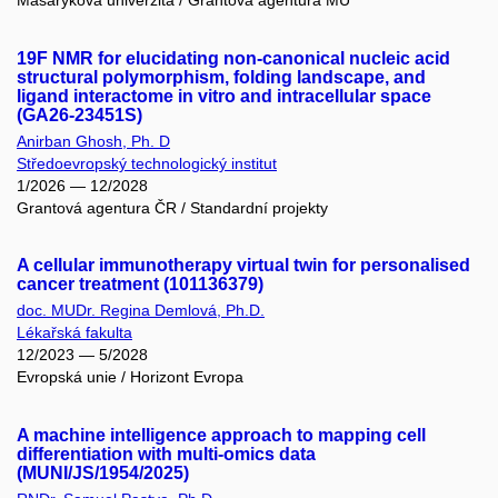
Masarykova univerzita / Grantová agentura MU
19F NMR for elucidating non-canonical nucleic acid
structural polymorphism, folding landscape, and
ligand interactome in vitro and intracellular space
(GA26-23451S)
Anirban Ghosh, Ph. D
Středoevropský technologický institut
1/2026 — 12/2028
Grantová agentura ČR / Standardní projekty
A cellular immunotherapy virtual twin for personalised
cancer treatment (101136379)
doc. MUDr. Regina Demlová, Ph.D.
Lékařská fakulta
12/2023 — 5/2028
Evropská unie / Horizont Evropa
A machine intelligence approach to mapping cell
differentiation with multi-omics data
(MUNI/JS/1954/2025)