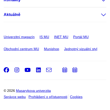
Aktuálně
Univerzitní magazín
IS MU
INET MU
Portál MU
Obchodní centrum MU
Munishop
Jednotný vizuální styl
Facebook
Instagram
Youtube
LinkedIn
e-
Přidat
Přidat
Email
mail
do
do
kalendáře
kalendáře
© 2026
Masarykova univerzita
Správce webu
Prohlášení o přístupnosti
Cookies