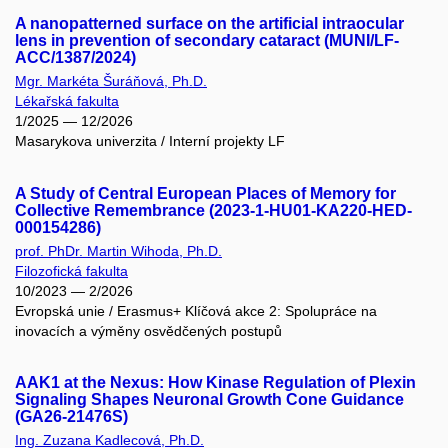
A nanopatterned surface on the artificial intraocular
lens in prevention of secondary cataract (MUNI/LF-
ACC/1387/2024)
Mgr. Markéta Šuráňová, Ph.D.
Lékařská fakulta
1/2025 — 12/2026
Masarykova univerzita / Interní projekty LF
A Study of Central European Places of Memory for
Collective Remembrance (2023-1-HU01-KA220-HED-
000154286)
prof. PhDr. Martin Wihoda, Ph.D.
Filozofická fakulta
10/2023 — 2/2026
Evropská unie / Erasmus+ Klíčová akce 2: Spolupráce na
inovacích a výměny osvědčených postupů
AAK1 at the Nexus: How Kinase Regulation of Plexin
Signaling Shapes Neuronal Growth Cone Guidance
(GA26-21476S)
Ing. Zuzana Kadlecová, Ph.D.