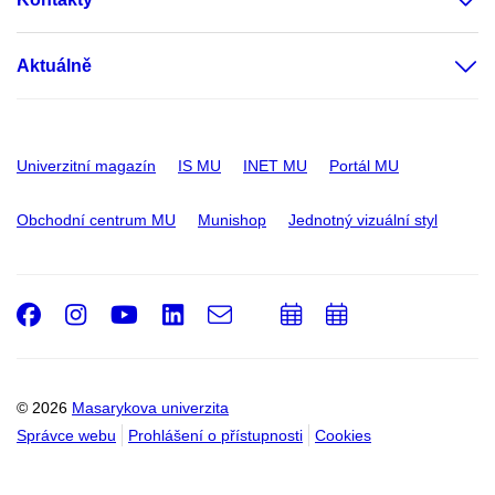
Aktuálně
Univerzitní magazín
IS MU
INET MU
Portál MU
Obchodní centrum MU
Munishop
Jednotný vizuální styl
Facebook
Instagram
Youtube
LinkedIn
e-
Přidat
Přidat
Email
mail
do
do
kalendáře
kalendáře
© 2026
Masarykova univerzita
Správce webu
Prohlášení o přístupnosti
Cookies