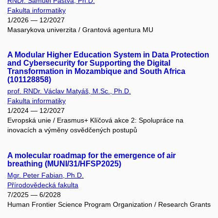
RNDr. Samuel Pastva, Ph.D.
Fakulta informatiky
1/2026 — 12/2027
Masarykova univerzita / Grantová agentura MU
A Modular Higher Education System in Data Protection
and Cybersecurity for Supporting the Digital
Transformation in Mozambique and South Africa
(101128858)
prof. RNDr. Václav Matyáš, M.Sc., Ph.D.
Fakulta informatiky
1/2024 — 12/2027
Evropská unie / Erasmus+ Klíčová akce 2: Spolupráce na
inovacích a výměny osvědčených postupů
A molecular roadmap for the emergence of air
breathing (MUNI/31/HFSP2025)
Mgr. Peter Fabian, Ph.D.
Přírodovědecká fakulta
7/2025 — 6/2028
Human Frontier Science Program Organization / Research Grants