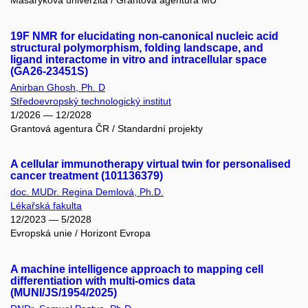
Masarykova univerzita / Grantová agentura MU
19F NMR for elucidating non-canonical nucleic acid
structural polymorphism, folding landscape, and
ligand interactome in vitro and intracellular space
(GA26-23451S)
Anirban Ghosh, Ph. D
Středoevropský technologický institut
1/2026 — 12/2028
Grantová agentura ČR / Standardní projekty
A cellular immunotherapy virtual twin for personalised
cancer treatment (101136379)
doc. MUDr. Regina Demlová, Ph.D.
Lékařská fakulta
12/2023 — 5/2028
Evropská unie / Horizont Evropa
A machine intelligence approach to mapping cell
differentiation with multi-omics data
(MUNI/JS/1954/2025)