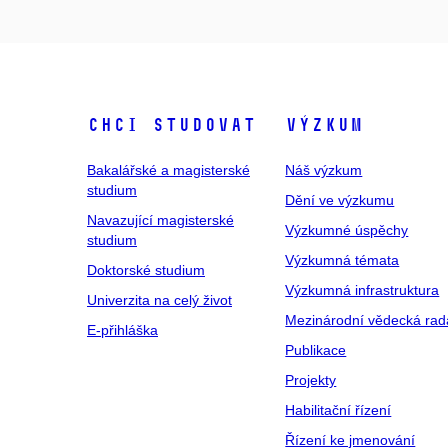
Chci studovat
Výzkum
Bakalářské a magisterské
Náš výzkum
studium
Dění ve výzkumu
Navazující magisterské
Výzkumné úspěchy
studium
Výzkumná témata
Doktorské studium
Výzkumná infrastruktura
Univerzita na celý život
Mezinárodní vědecká rad
E-přihláška
Publikace
Projekty
Habilitační řízení
Řízení ke jmenování