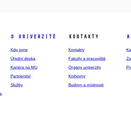
O univerzitě
Kontakty
A
Kdo jsme
Kontakty
Ka
Úřední deska
Fakulty a pracoviště
Zp
Kariéra na MU
Orgány univerzity
Pr
Partnerství
Knihovny
Služby
Budovy a místnosti
a