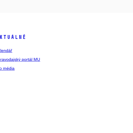
ktuálně
lendář
ravodajský portál MU
o média