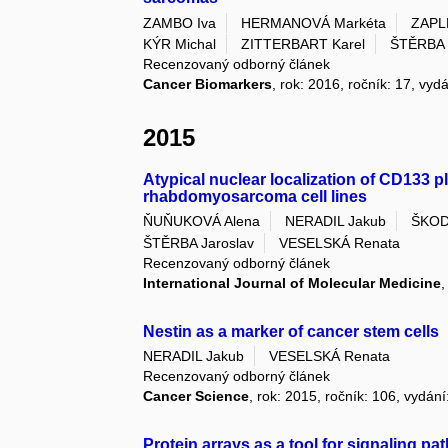
ZAMBO Iva
HERMANOVÁ Markéta
ZAPL
KÝR Michal
ZITTERBART Karel
ŠTĚRBA 
Recenzovaný odborný článek
Cancer Biomarkers
, rok: 2016, ročník: 17, vyd
2015
Atypical nuclear localization of CD133
rhabdomyosarcoma cell lines
ŇUŇUKOVÁ Alena
NERADIL Jakub
ŠKOD
ŠTĚRBA Jaroslav
VESELSKÁ Renata
Recenzovaný odborný článek
International Journal of Molecular Medicine
,
Nestin as a marker of cancer stem cells
NERADIL Jakub
VESELSKÁ Renata
Recenzovaný odborný článek
Cancer Science
, rok: 2015, ročník: 106, vydání
Protein arrays as a tool for signaling pat