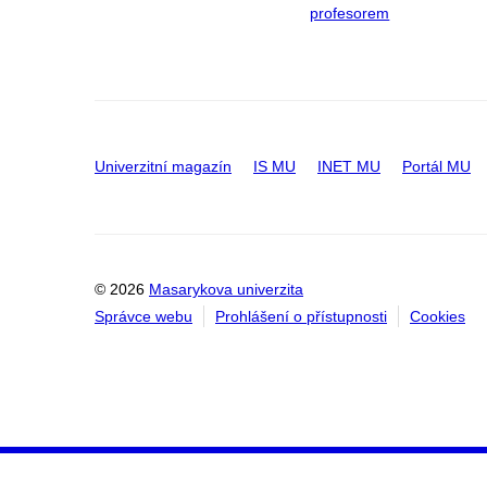
profesorem
Univerzitní magazín
IS MU
INET MU
Portál MU
© 2026
Masarykova univerzita
Správce webu
Prohlášení o přístupnosti
Cookies