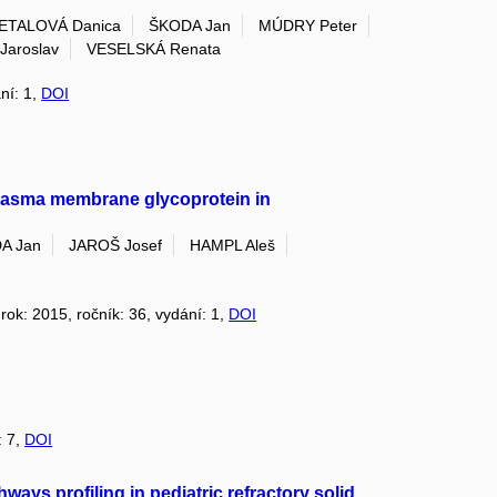
ETALOVÁ Danica
ŠKODA Jan
MÚDRY Peter
Jaroslav
VESELSKÁ Renata
ání: 1,
DOI
 plasma membrane glycoprotein in
A Jan
JAROŠ Josef
HAMPL Aleš
 rok: 2015, ročník: 36, vydání: 1,
DOI
: 7,
DOI
hways profiling in pediatric refractory solid