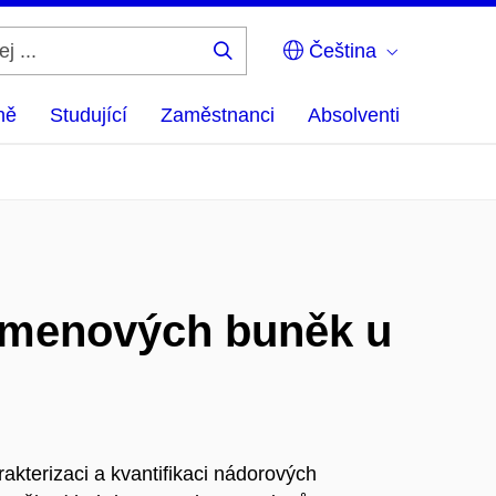
Čeština
Hledej
...
ně
Studující
Zaměstnanci
Absolventi
 kmenových buněk u
rakterizaci a kvantifikaci nádorových