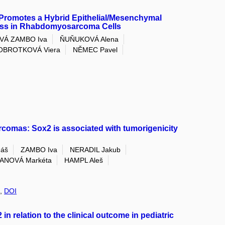
 Promotes a Hybrid Epithelial/Mesenchymal
ess in Rhabdomyosarcoma Cells
VÁ ZAMBO Iva
ŇUŇUKOVÁ Alena
OBROTKOVÁ Viera
NĚMEC Pavel
arcomas: Sox2 is associated with tumorigenicity
máš
ZAMBO Iva
NERADIL Jakub
ANOVÁ Markéta
HAMPL Aleš
7,
DOI
 relation to the clinical outcome in pediatric