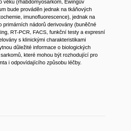
o věku (rhabdomyosarkom, Ewingův
um bude prováděn jednak na tkáňových
tochemie, imunofluorescence), jednak na
to primárních nádorů derivovány (buněčné
ting, RT-PCR, FACS, funkční testy a expresní
elovány s klinickými charakteristikami
tnou důležité informace o biologických
 sarkomů, které mohou být rozhodující pro
ta i odpovídajícího způsobu léčby.