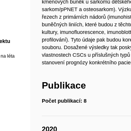
kmenových buněk u sarkomů dětskéh
sarkom/pPNET a osteosarkom). Výzk
řezech z primárních nádorů (imunohis
buněčných liniích, které budou z těch
kultury, imunofluorescence, imunoblot
profilování). Tyto údaje pak budou kor
jektu
souboru. Dosažené výsledky tak posky
vlastnostech CSCs u příslušných typů
 na léta
stanovení prognózy konkrétního pacien
Publikace
Počet publikací: 8
2020