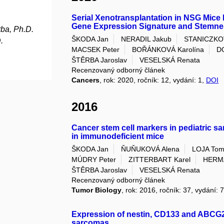
Serial Xenotransplantation in NSG Mice
Gene Expression Signature and Stemn
ba, Ph.D.
ŠKODA Jan
NERADIL Jakub
STANICZKO
.
MACSEK Peter
BOŘÁNKOVÁ Karolína
D
ŠTĚRBA Jaroslav
VESELSKÁ Renata
Recenzovaný odborný článek
Cancers
, rok: 2020, ročník: 12, vydání: 1,
DOI
2016
Cancer stem cell markers in pediatric s
in immunodeficient mice
ŠKODA Jan
ŇUŇUKOVÁ Alena
LOJA To
MÚDRY Peter
ZITTERBART Karel
HERM
ŠTĚRBA Jaroslav
VESELSKÁ Renata
Recenzovaný odborný článek
Tumor Biology
, rok: 2016, ročník: 37, vydání: 
Expression of nestin, CD133 and ABCG2 in
sarcomas