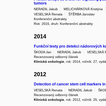
tumors
NERADIL Jakub
MELICHÁRKOVÁ Kristýna
VESELSKÁ Renata
ŠTĚRBA Jaroslav
Konferenční abstrakty
Rok: 2015, druh: Konferenční abstrakty
2014
Funkční testy pro detekci nádorových
ŠKODA Jan
NERADIL Jakub
VESELSKÁ 
Recenzovaný odborný článek
Klinická onkologie
, rok: 2014, ročník: 27, vyd
2012
Detection of cancer stem cell markers i
VESELSKÁ Renata
NERADIL Jakub
ŠKO
Recenzovaný odborný článek
Klinická onkologie
, rok: 2012, ročník: 25, vyd