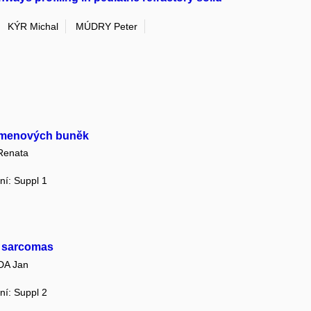
KÝR Michal
MÚDRY Peter
 kmenových buněk
Renata
ání: Suppl 1
n sarcomas
DA Jan
ání: Suppl 2