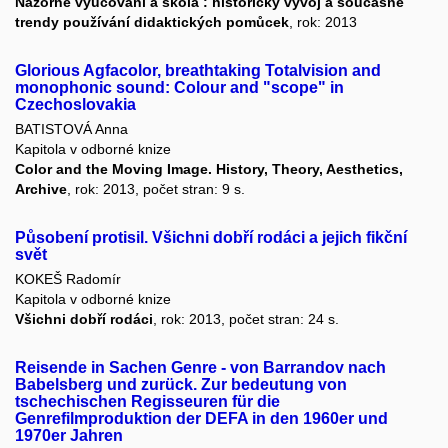
Názorné vyučování a škola : historický vývoj a současné
trendy používání didaktických pomůcek
, rok: 2013
Glorious Agfacolor, breathtaking Totalvision and
monophonic sound: Colour and "scope" in
Czechoslovakia
BATISTOVÁ Anna
Kapitola v odborné knize
Color and the Moving Image. History, Theory, Aesthetics,
Archive
, rok: 2013, počet stran: 9 s.
Působení protisil. Všichni dobří rodáci a jejich fikční
svět
KOKEŠ Radomír
Kapitola v odborné knize
Všichni dobří rodáci
, rok: 2013, počet stran: 24 s.
Reisende in Sachen Genre - von Barrandov nach
Babelsberg und zurück. Zur bedeutung von
tschechischen Regisseuren für die
Genrefilmproduktion der DEFA in den 1960er und
1970er Jahren