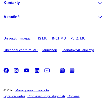
Kontakty
Aktuálně
Univerzitní magazín
IS MU
INET MU
Portál MU
Obchodní centrum MU
Munishop
Jednotný vizuální styl
Facebook
Instagram
Youtube
LinkedIn
e-
Přidat
Přidat
Email
mail
do
do
kalendáře
kalendáře
© 2026
Masarykova univerzita
Správce webu
Prohlášení o přístupnosti
Cookies