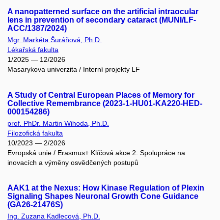
A nanopatterned surface on the artificial intraocular
lens in prevention of secondary cataract (MUNI/LF-
ACC/1387/2024)
Mgr. Markéta Šuráňová, Ph.D.
Lékařská fakulta
1/2025 — 12/2026
Masarykova univerzita / Interní projekty LF
A Study of Central European Places of Memory for
Collective Remembrance (2023-1-HU01-KA220-HED-
000154286)
prof. PhDr. Martin Wihoda, Ph.D.
Filozofická fakulta
10/2023 — 2/2026
Evropská unie / Erasmus+ Klíčová akce 2: Spolupráce na
inovacích a výměny osvědčených postupů
AAK1 at the Nexus: How Kinase Regulation of Plexin
Signaling Shapes Neuronal Growth Cone Guidance
(GA26-21476S)
Ing. Zuzana Kadlecová, Ph.D.