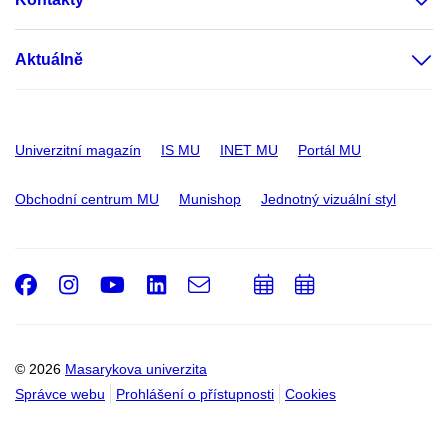
Aktuálně
Univerzitní magazín
IS MU
INET MU
Portál MU
Obchodní centrum MU
Munishop
Jednotný vizuální styl
Facebook
Instagram
Youtube
LinkedIn
e-
Přidat
Přidat
Email
mail
do
do
kalendáře
kalendáře
© 2026
Masarykova univerzita
Správce webu
Prohlášení o přístupnosti
Cookies