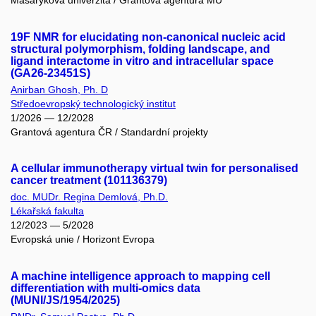
Masarykova univerzita / Grantová agentura MU
19F NMR for elucidating non-canonical nucleic acid
structural polymorphism, folding landscape, and
ligand interactome in vitro and intracellular space
(GA26-23451S)
Anirban Ghosh, Ph. D
Středoevropský technologický institut
1/2026 — 12/2028
Grantová agentura ČR / Standardní projekty
A cellular immunotherapy virtual twin for personalised
cancer treatment (101136379)
doc. MUDr. Regina Demlová, Ph.D.
Lékařská fakulta
12/2023 — 5/2028
Evropská unie / Horizont Evropa
A machine intelligence approach to mapping cell
differentiation with multi-omics data
(MUNI/JS/1954/2025)