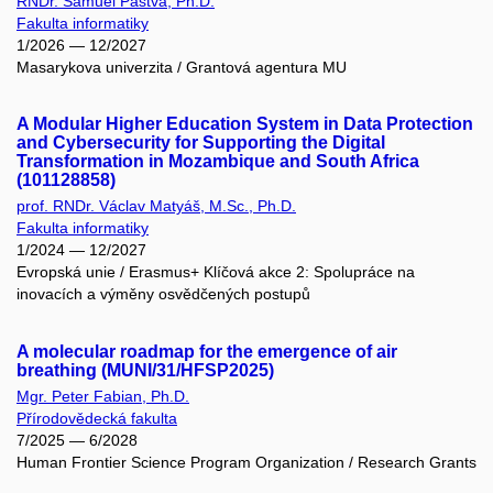
RNDr. Samuel Pastva, Ph.D.
Fakulta informatiky
1/2026 — 12/2027
Masarykova univerzita / Grantová agentura MU
A Modular Higher Education System in Data Protection
and Cybersecurity for Supporting the Digital
Transformation in Mozambique and South Africa
(101128858)
prof. RNDr. Václav Matyáš, M.Sc., Ph.D.
Fakulta informatiky
1/2024 — 12/2027
Evropská unie / Erasmus+ Klíčová akce 2: Spolupráce na
inovacích a výměny osvědčených postupů
A molecular roadmap for the emergence of air
breathing (MUNI/31/HFSP2025)
Mgr. Peter Fabian, Ph.D.
Přírodovědecká fakulta
7/2025 — 6/2028
Human Frontier Science Program Organization / Research Grants