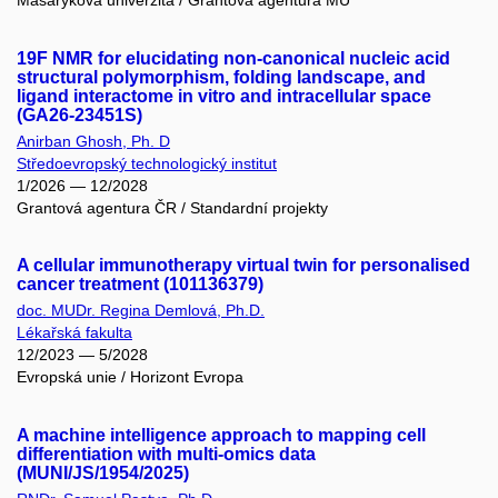
Masarykova univerzita / Grantová agentura MU
19F NMR for elucidating non-canonical nucleic acid
structural polymorphism, folding landscape, and
ligand interactome in vitro and intracellular space
(GA26-23451S)
Anirban Ghosh, Ph. D
Středoevropský technologický institut
1/2026 — 12/2028
Grantová agentura ČR / Standardní projekty
A cellular immunotherapy virtual twin for personalised
cancer treatment (101136379)
doc. MUDr. Regina Demlová, Ph.D.
Lékařská fakulta
12/2023 — 5/2028
Evropská unie / Horizont Evropa
A machine intelligence approach to mapping cell
differentiation with multi-omics data
(MUNI/JS/1954/2025)