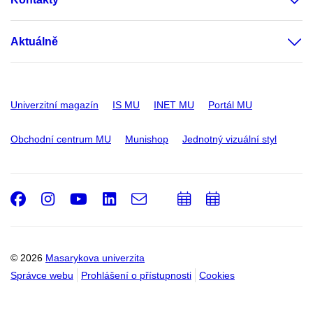
Aktuálně
Univerzitní magazín
IS MU
INET MU
Portál MU
Obchodní centrum MU
Munishop
Jednotný vizuální styl
Facebook
Instagram
Youtube
LinkedIn
e-
Přidat
Přidat
Email
mail
do
do
kalendáře
kalendáře
© 2026
Masarykova univerzita
Správce webu
Prohlášení o přístupnosti
Cookies