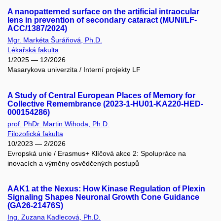
A nanopatterned surface on the artificial intraocular
lens in prevention of secondary cataract (MUNI/LF-
ACC/1387/2024)
Mgr. Markéta Šuráňová, Ph.D.
Lékařská fakulta
1/2025 — 12/2026
Masarykova univerzita / Interní projekty LF
A Study of Central European Places of Memory for
Collective Remembrance (2023-1-HU01-KA220-HED-
000154286)
prof. PhDr. Martin Wihoda, Ph.D.
Filozofická fakulta
10/2023 — 2/2026
Evropská unie / Erasmus+ Klíčová akce 2: Spolupráce na
inovacích a výměny osvědčených postupů
AAK1 at the Nexus: How Kinase Regulation of Plexin
Signaling Shapes Neuronal Growth Cone Guidance
(GA26-21476S)
Ing. Zuzana Kadlecová, Ph.D.