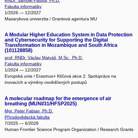
RNDr. Samuel Pastva, Ph.D.
Fakulta informatiky
1/2026 — 12/2027
Masarykova univerzita / Grantová agentura MU
A Modular Higher Education System in Data Protection
and Cybersecurity for Supporting the Digital
Transformation in Mozambique and South Africa
(101128858)
prof. RNDr. Václav Matyáš, M.Sc., Ph.D.
Fakulta informatiky
1/2024 — 12/2027
Evropská unie / Erasmus+ Klíčová akce 2: Spolupráce na
inovacích a výměny osvědčených postupů
A molecular roadmap for the emergence of air
breathing (MUNI/31/HFSP2025)
Mgr. Peter Fabian, Ph.D.
Přírodovědecká fakulta
7/2025 — 6/2028
Human Frontier Science Program Organization / Research Grants