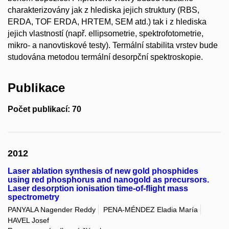
charakterizovány jak z hlediska jejich struktury (RBS,
ERDA, TOF ERDA, HRTEM, SEM atd.) tak i z hlediska
jejich vlastností (např. ellipsometrie, spektrofotometrie,
mikro- a nanovtiskové testy). Termální stabilita vrstev bude
studována metodou termální desorpční spektroskopie.
Publikace
Počet publikací: 70
2012
Laser ablation synthesis of new gold phosphides
using red phosphorus and nanogold as precursors.
Laser desorption ionisation time-of-flight mass
spectrometry
PANYALA Nagender Reddy
PENA-MÉNDEZ Eladia María
HAVEL Josef