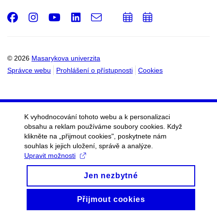
Facebook
Instagram
Youtube
LinkedIn
e-
Přidat
Přidat
Email
mail
do
do
kalendáře
kalendáře
© 2026
Masarykova univerzita
Správce webu
Prohlášení o přístupnosti
Cookies
K vyhodnocování tohoto webu a k personalizaci
obsahu a reklam používáme soubory cookies. Když
klikněte na „přijmout cookies", poskytnete nám
souhlas k jejich uložení, správě a analýze.
Upravit možnosti
Jen nezbytné
Přijmout cookies