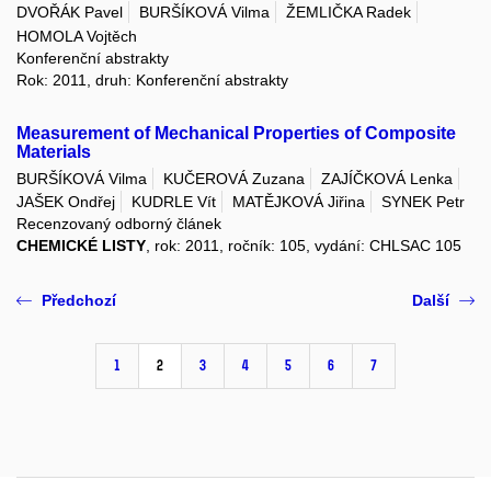
DVOŘÁK Pavel
BURŠÍKOVÁ Vilma
ŽEMLIČKA Radek
HOMOLA Vojtěch
Konferenční abstrakty
Rok: 2011, druh: Konferenční abstrakty
Measurement of Mechanical Properties of Composite
Materials
BURŠÍKOVÁ Vilma
KUČEROVÁ Zuzana
ZAJÍČKOVÁ Lenka
JAŠEK Ondřej
KUDRLE Vít
MATĚJKOVÁ Jiřina
SYNEK Petr
Recenzovaný odborný článek
CHEMICKÉ LISTY
, rok: 2011, ročník: 105, vydání: CHLSAC 105
Předchozí
Další
1
2
3
4
5
6
7