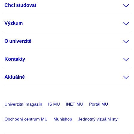
Chci studovat
Výzkum
O univerzitě
Kontakty
Aktuálně
Univerzitní magazín
IS MU
INET MU
Portál MU
Obchodní centrum MU
Munishop
Jednotný vizuální styl