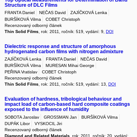
Structure of DLC Films
FRANTA Daniel
NEČAS David
ZAJÍČKOVÁ Lenka
BURŠÍKOVÁ Vilma
COBET Christoph
Recenzovaný odborný článek
Thin Solid Films
, rok: 2011, ročník: 519, vydání: 9,
DOI
Dielectric response and structure of amorphous
hydrogenated carbon films with nitrogen admixture
ZAJÍČKOVÁ Lenka
FRANTA Daniel
NEČAS David
BURŠÍKOVÁ Vilma
MURESAN Mihai George
PEŘINA Vratislav
COBET Christoph
Recenzovaný odborný článek
Thin Solid Films
, rok: 2011, ročník: 519, vydání: 13,
DOI
Evaluation of hardness, tribological behaviour and
impact load of carbon-based hard composite coatings
exposed to the influence of humidity
SOBOTA Jaroslav
GROSSMAN Jan
BURŠÍKOVÁ Vilma
DUPÁK Libor
VYSKOCIL Jiri
Recenzovaný odborný článek
Diamond and Related Materials
, rok: 2011, ročník: 20, vydání: