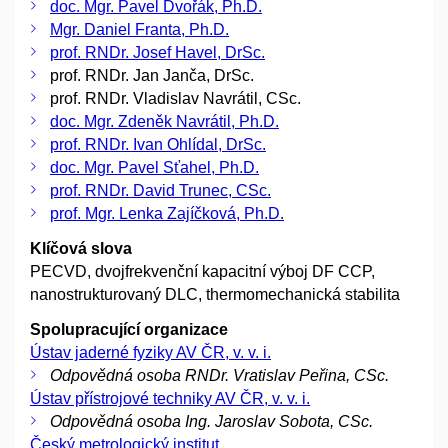
doc. Mgr. Pavel Dvořák, Ph.D.
Mgr. Daniel Franta, Ph.D.
prof. RNDr. Josef Havel, DrSc.
prof. RNDr. Jan Janča, DrSc.
prof. RNDr. Vladislav Navrátil, CSc.
doc. Mgr. Zdeněk Navrátil, Ph.D.
prof. RNDr. Ivan Ohlídal, DrSc.
doc. Mgr. Pavel Sťahel, Ph.D.
prof. RNDr. David Trunec, CSc.
prof. Mgr. Lenka Zajíčková, Ph.D.
Klíčová slova
PECVD, dvojfrekvenční kapacitní výboj DF CCP,
nanostrukturovaný DLC, thermomechanická stabilita
Spolupracující organizace
Ústav jaderné fyziky AV ČR, v. v. i.
Odpovědná osoba RNDr. Vratislav Peřina, CSc.
Ústav přístrojové techniky AV ČR, v. v. i.
Odpovědná osoba Ing. Jaroslav Sobota, CSc.
Český metrologický institut