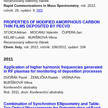
Recenzovaný odborný článek
Rapid Communications in Mass Spectrometry
, rok: 2012,
ročník: 26, vydání: 9,
DOI
PROPERTIES OF MODIFIED AMORPHOUS CARBON
THIN FILMS DEPOSITED BY PECVD
STOICA Adrian
MOCANU Valentin
ČUPERA Jan
KELAR Lukáš
BURŠÍKOVÁ Vilma
Recenzovaný odborný článek
Chem. listy
, rok: 2012, ročník: 106/2012, vydání: 106
2011
Application of higher harmonic frequencies generated
in RF plasmas for monitoring of deposition processes
DVOŘÁK Pavel
ŽEMLIČKA Radek
VAŠINA Petr
BURŠÍKOVÁ Vilma
Konferenční abstrakty
Rok: 2011, druh: Konferenční abstrakty
Combination of Synchrotron Ellipsometry and Table-
Top Optical Measurements for Determination of Band