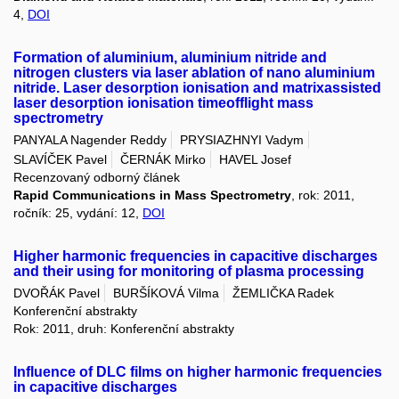
4,
DOI
Formation of aluminium, aluminium nitride and
nitrogen clusters via laser ablation of nano aluminium
nitride. Laser desorption ionisation and matrixassisted
laser desorption ionisation timeofflight mass
spectrometry
PANYALA Nagender Reddy
PRYSIAZHNYI Vadym
SLAVÍČEK Pavel
ČERNÁK Mirko
HAVEL Josef
Recenzovaný odborný článek
Rapid Communications in Mass Spectrometry
, rok: 2011,
ročník: 25, vydání: 12,
DOI
Higher harmonic frequencies in capacitive discharges
and their using for monitoring of plasma processing
DVOŘÁK Pavel
BURŠÍKOVÁ Vilma
ŽEMLIČKA Radek
Konferenční abstrakty
Rok: 2011, druh: Konferenční abstrakty
Influence of DLC films on higher harmonic frequencies
in capacitive discharges