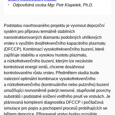
Odpovědná osoba Mgr. Petr Klapetek, Ph.D.
Podstatou navrhovaného projektu je vyvinout depoziční
systém pro přípravu termálně stabilních
nanostrukturovaných diamantu podobných uhlíkových
vrstev s využitím dvojfrekvenčního kapacitního plazmatu
(DFCCP). Kombinací vysokofrekvenčního buzení, které
zajišťuje stabilitu a vysokou hustotu plazmatu,
a nízkofrekvenčního buzení, kterým lze nezávisle
kontrolovat energii iontů, chceme dosáhnout
kontrolovaného růstu vrstev. Předmětem studia bude
nalezení optimální kombinace vysokofrekvenčního
a nízkofrekvenčního (kontinuálního nebo pulzního) buzení
umožňujíci rovnoměrně pokrýt nerovné, stupňovité povrchy
substrátů i podstatné snížení vnitřního pnutí ve vrstvách. Je
plánovaná komplexní diagnostika DFCCP i počítačová
simulace pro popis a pochopení procesů probíhajících se
během depozice. Připravené vrstvy budou rozsáhle