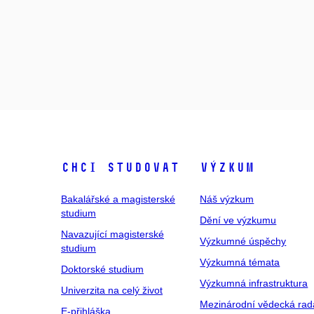
Chci studovat
Výzkum
Bakalářské a magisterské
Náš výzkum
studium
Dění ve výzkumu
Navazující magisterské
Výzkumné úspěchy
studium
Výzkumná témata
Doktorské studium
Výzkumná infrastruktura
Univerzita na celý život
Mezinárodní vědecká rad
E-přihláška