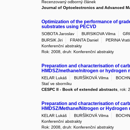
Recenzovaný odborný článek
Journal of Optoelectronics and Advanced Ma
Optimization of the performance of gra
substrates using PECVD
SOBOTA Jaroslav
BURSIKOVA Vilma
GR
BURSIK Jiri
FRANTA Daniel
PERINA Vrati
Konferenční abstrakty
Rok: 2008, druh: Konferenční abstrakty
Preparation and characterisation of car
HMDSZ/methane/nitrogen or hydrogen 
KELAR Lukáš
BURŠÍKOVÁ Vilma
BOCHN
Stať ve sborníku
CESPC II - Book of extended abstracts
, rok:
Preparation and characterisation of car
HMDSZ/Methane/Nitrogen or Hydrogen 
KELAR Lukáš
BURŠÍKOVÁ Vilma
BOCHN
Konferenční abstrakty
Rok: 2008, druh: Konferenční abstrakty