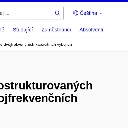
Čeština
Hledej
...
ně
Studující
Zaměstnanci
Absolventi
 dvojfrekvenčních kapacitních výbojích
ostrukturovaných
ojfrekvenčních