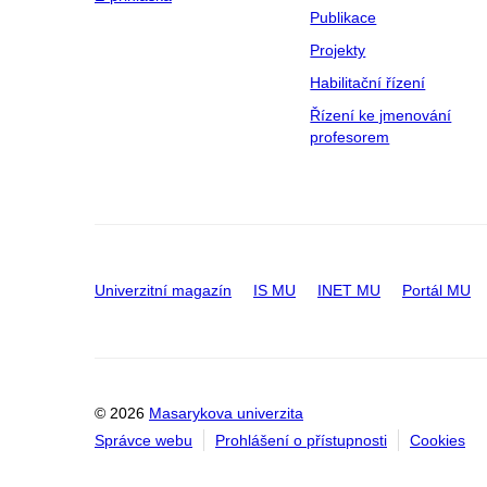
Publikace
Projekty
Habilitační řízení
Řízení ke jmenování
profesorem
Univerzitní magazín
IS MU
INET MU
Portál MU
© 2026
Masarykova univerzita
Správce webu
Prohlášení o přístupnosti
Cookies