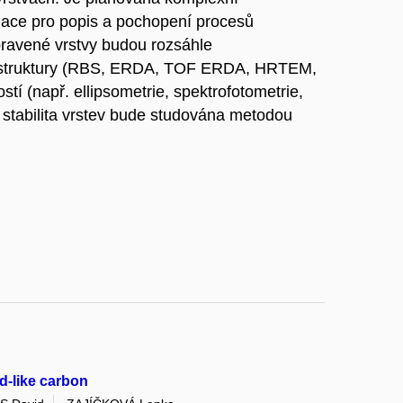
lace pro popis a pochopení procesů
pravené vrstvy budou rozsáhle
ich struktury (RBS, ERDA, TOF ERDA, HRTEM,
ostí (např. ellipsometrie, spektrofotometrie,
í stabilita vrstev bude studována metodou
d-like carbon