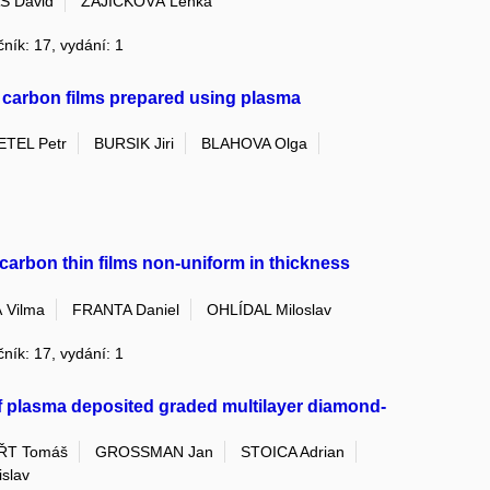
S David
ZAJÍČKOVÁ Lenka
čník: 17, vydání: 1
carbon films prepared using plasma
ETEL Petr
BURSIK Jiri
BLAHOVA Olga
 carbon thin films non-uniform in thickness
 Vilma
FRANTA Daniel
OHLÍDAL Miloslav
čník: 17, vydání: 1
of plasma deposited graded multilayer diamond-
ŘT Tomáš
GROSSMAN Jan
STOICA Adrian
islav