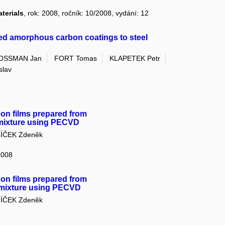
terials
, rok: 2008, ročník: 10/2008, vydání: 12
ded amorphous carbon coatings to steel
OSSMAN Jan
FORT Tomas
KLAPETEK Petr
slav
bon films prepared from
mixture using PECVD
ÍČEK Zdeněk
 2008
bon films prepared from
mixture using PECVD
ÍČEK Zdeněk