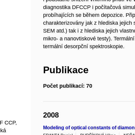
diagnostika DFCCP i počítačová simu
probíhajících se během depozice. Při
charakterizovány jak z hlediska jej
SEM atd.) tak i z hlediska jejich vlastn
mikro- a nanovtiskové testy). Termáln
termální desorpční spektroskopie.
Publikace
Počet publikací: 70
2008
DF CCP,
Modeling of optical constants of diamon
cká