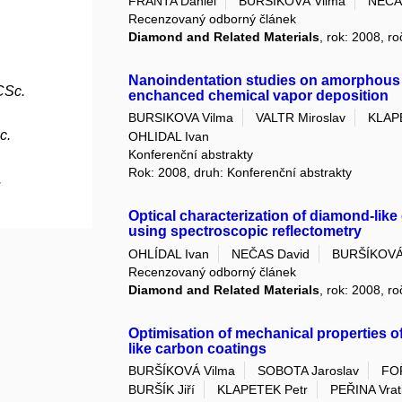
FRANTA Daniel
BURŠÍKOVÁ Vilma
NEČA
Recenzovaný odborný článek
Diamond and Related Materials
, rok: 2008, ro
Nanoindentation studies on amorphous 
CSc.
enchanced chemical vapor deposition
BURSIKOVA Vilma
VALTR Miroslav
KLAP
c.
OHLIDAL Ivan
Konferenční abstrakty
Rok: 2008, druh: Konferenční abstrakty
.
Optical characterization of diamond-like
using spectroscopic reflectometry
OHLÍDAL Ivan
NEČAS David
BURŠÍKOVÁ
Recenzovaný odborný článek
Diamond and Related Materials
, rok: 2008, ro
Optimisation of mechanical properties 
like carbon coatings
BURŠÍKOVÁ Vilma
SOBOTA Jaroslav
FO
BURŠÍK Jiří
KLAPETEK Petr
PEŘINA Vrat