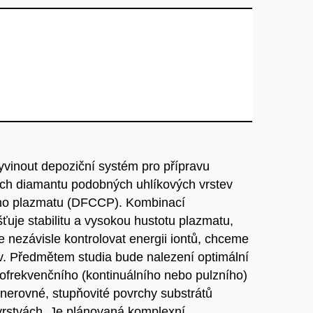
yvinout depoziční systém pro přípravu
ých diamantu podobných uhlíkových vrstev
ního plazmatu (DFCCP). Kombinací
ťuje stabilitu a vysokou hustotu plazmatu,
e nezávisle kontrolovat energii iontů, chceme
v. Předmětem studia bude nalezení optimální
frekvenčního (kontinuálního nebo pulzního)
nerovné, stupňovité povrchy substrátů
e vrstvách. Je plánovaná komplexní