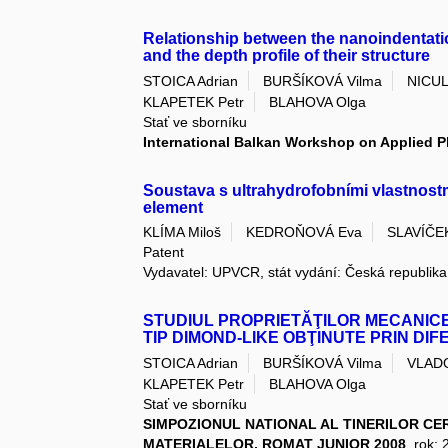
Relationship between the nanoindentati
and the depth profile of their structure
STOICA Adrian
BURŠÍKOVÁ Vilma
NICU
KLAPETEK Petr
BLAHOVA Olga
Stať ve sborníku
International Balkan Workshop on Applied P
Soustava s ultrahydrofobními vlastnostm
element
KLÍMA Miloš
KEDROŇOVÁ Eva
SLAVÍČEK
Patent
Vydavatel: UPVCR, stát vydání: Česká republika
STUDIUL PROPRIETĂŢILOR MECANICE
TIP DIMOND-LIKE OBŢINUTE PRIN DI
STOICA Adrian
BURŠÍKOVÁ Vilma
VLADO
KLAPETEK Petr
BLAHOVA Olga
Stať ve sborníku
SIMPOZIONUL NATIONAL AL TINERILOR CER
MATERIALELOR, ROMAT JUNIOR 2008
, rok: