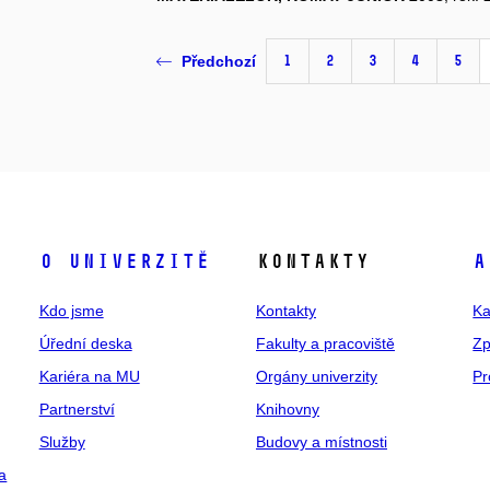
1
2
3
4
5
Předchozí
O univerzitě
Kontakty
A
Kdo jsme
Kontakty
Ka
Úřední deska
Fakulty a pracoviště
Zp
Kariéra na MU
Orgány univerzity
Pr
Partnerství
Knihovny
Služby
Budovy a místnosti
a