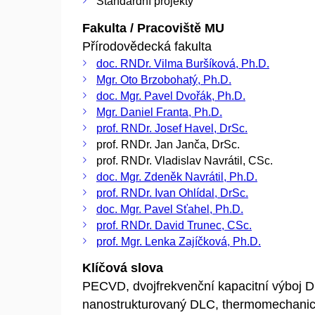
Standardní projekty
Fakulta / Pracoviště MU
Přírodovědecká fakulta
doc. RNDr. Vilma Buršíková, Ph.D.
Mgr. Oto Brzobohatý, Ph.D.
doc. Mgr. Pavel Dvořák, Ph.D.
Mgr. Daniel Franta, Ph.D.
prof. RNDr. Josef Havel, DrSc.
prof. RNDr. Jan Janča, DrSc.
prof. RNDr. Vladislav Navrátil, CSc.
doc. Mgr. Zdeněk Navrátil, Ph.D.
prof. RNDr. Ivan Ohlídal, DrSc.
doc. Mgr. Pavel Sťahel, Ph.D.
prof. RNDr. David Trunec, CSc.
prof. Mgr. Lenka Zajíčková, Ph.D.
Klíčová slova
PECVD, dvojfrekvenční kapacitní výboj 
nanostrukturovaný DLC, thermomechani