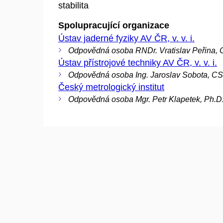
stabilita
Spolupracující organizace
Ústav jaderné fyziky AV ČR, v. v. i.
Odpovědná osoba RNDr. Vratislav Peřina, 
Ústav přístrojové techniky AV ČR, v. v. i.
Odpovědná osoba Ing. Jaroslav Sobota, CS
Český metrologický institut
Odpovědná osoba Mgr. Petr Klapetek, Ph.D