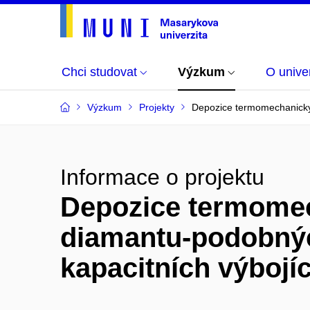
Chci studovat
Výzkum
O univer
Výzkum
Projekty
Depozice termomechanicky 
Informace o projektu
Depozice termomec
diamantu-podobnýc
kapacitních výbojí