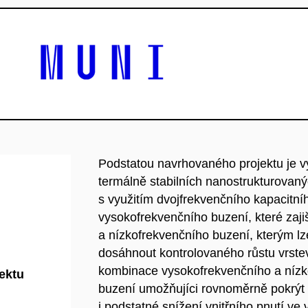
Podstatou navrhovaného projektu je v
termálně stabilních nanostrukturovan
s využitím dvojfrekvenčního kapacit
vysokofrekvenčního buzení, které zajiš
a nízkofrekvenčního buzení, kterým lz
dosáhnout kontrolovaného růstu vrste
kombinace vysokofrekvenčního a nízko
jektu
buzení umožňujíci rovnoměrně pokrýt 
i podstatné snížení vnitřního pnutí v