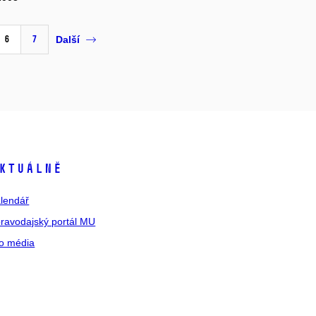
6
7
Další
ktuálně
lendář
ravodajský portál MU
o média