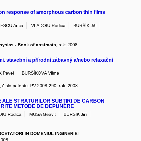
on response of amorphous carbon thin films
LESCU Anca
VLADOIU Rodica
BURŠÍK Jiří
hysics - Book of abstracts
, rok: 2008
i, stavební a přírodní zábavný a/nebo relaxační
 Pavel
BURŠÍKOVÁ Vilma
, číslo patentu: PV 2008-290, rok: 2008
 ALE STRATURILOR SUBŢIRI DE CARBON
FERITE METODE DE DEPUNERE
IU Rodica
MUSA Geavit
BURŠÍK Jiří
CETATORI IN DOMENIUL INGINERIEI
 2008