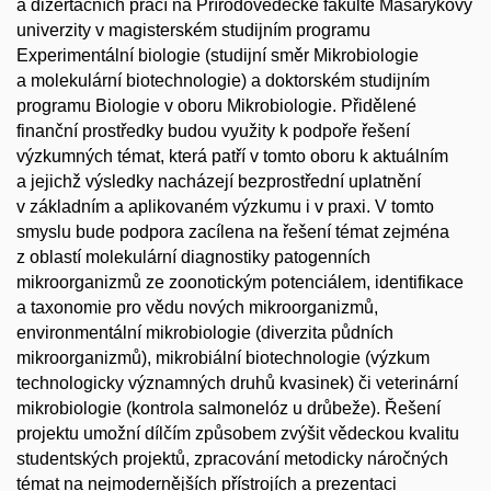
a dizertačních prací na Přírodovědecké fakultě Masarykovy
univerzity v magisterském studijním programu
Experimentální biologie (studijní směr Mikrobiologie
a molekulární biotechnologie) a doktorském studijním
programu Biologie v oboru Mikrobiologie. Přidělené
finanční prostředky budou využity k podpoře řešení
výzkumných témat, která patří v tomto oboru k aktuálním
a jejichž výsledky nacházejí bezprostřední uplatnění
v základním a aplikovaném výzkumu i v praxi. V tomto
smyslu bude podpora zacílena na řešení témat zejména
z oblastí molekulární diagnostiky patogenních
mikroorganizmů ze zoonotickým potenciálem, identifikace
a taxonomie pro vědu nových mikroorganizmů,
environmentální mikrobiologie (diverzita půdních
mikroorganizmů), mikrobiální biotechnologie (výzkum
technologicky významných druhů kvasinek) či veterinární
mikrobiologie (kontrola salmonelóz u drůbeže). Řešení
projektu umožní dílčím způsobem zvýšit vědeckou kvalitu
studentských projektů, zpracování metodicky náročných
témat na nejmodernějších přístrojích a prezentaci