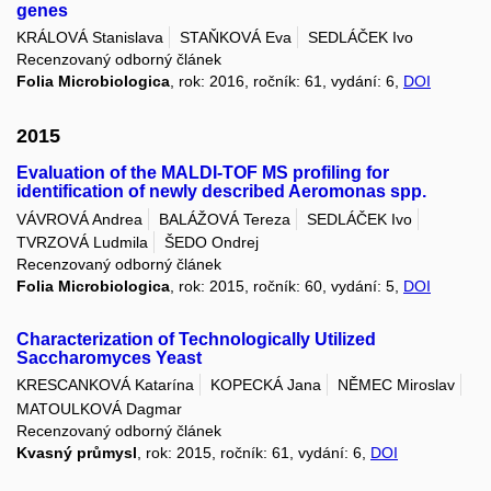
genes
KRÁLOVÁ Stanislava
STAŇKOVÁ Eva
SEDLÁČEK Ivo
Recenzovaný odborný článek
Folia Microbiologica
, rok: 2016, ročník: 61, vydání: 6,
DOI
2015
Evaluation of the MALDI-TOF MS profiling for
identification of newly described Aeromonas spp.
VÁVROVÁ Andrea
BALÁŽOVÁ Tereza
SEDLÁČEK Ivo
TVRZOVÁ Ludmila
ŠEDO Ondrej
Recenzovaný odborný článek
Folia Microbiologica
, rok: 2015, ročník: 60, vydání: 5,
DOI
Characterization of Technologically Utilized
Saccharomyces Yeast
KRESCANKOVÁ Katarína
KOPECKÁ Jana
NĚMEC Miroslav
MATOULKOVÁ Dagmar
Recenzovaný odborný článek
Kvasný průmysl
, rok: 2015, ročník: 61, vydání: 6,
DOI