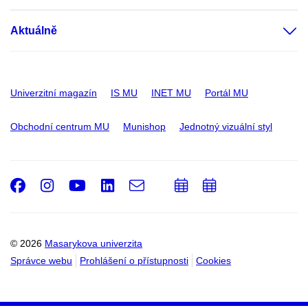
Aktuálně
Univerzitní magazín
IS MU
INET MU
Portál MU
Obchodní centrum MU
Munishop
Jednotný vizuální styl
Facebook
Instagram
Youtube
LinkedIn
e-
Přidat
Přidat
Email
mail
do
do
kalendáře
kalendáře
© 2026
Masarykova univerzita
Správce webu
Prohlášení o přístupnosti
Cookies