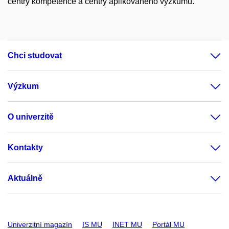
centry kompetence a centry aplikovaného výzkumu.
Chci studovat
Výzkum
O univerzitě
Kontakty
Aktuálně
Univerzitní magazín
IS MU
INET MU
Portál MU