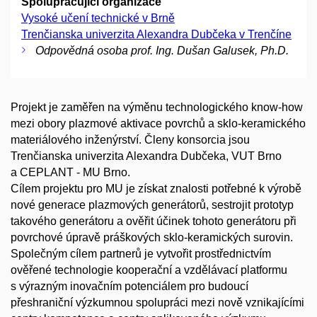
Spolupracující organizace
Vysoké učení technické v Brně
Trenčianska univerzita Alexandra Dubčeka v Trenčíne
Odpovědná osoba prof. Ing. Dušan Galusek, Ph.D.
Projekt je zaměřen na výměnu technologického know-how
mezi obory plazmové aktivace povrchů a sklo-keramického
materiálového inženýrství. Členy konsorcia jsou
Trenčianska univerzita Alexandra Dubčeka, VUT Brno
a CEPLANT - MU Brno.
Cílem projektu pro MU je získat znalosti potřebné k výrobě
nové generace plazmových generátorů, sestrojit prototyp
takového generátoru a ověřit účinek tohoto generátoru při
povrchové úpravě práškových sklo-keramických surovin.
Společným cílem partnerů je vytvořit prostřednictvím
ověřené technologie kooperační a vzdělávací platformu
s výrazným inovačním potenciálem pro budoucí
přeshraniční výzkumnou spolupráci mezi nově vznikajícími