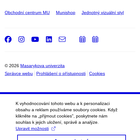
Obchodní centrum MU
Munishop
Jednotný vizuální styl
Facebook
Instagram
Youtube
LinkedIn
e-
Přidat
Přidat
Email
mail
do
do
kalendáře
kalendáře
© 2026
Masarykova univerzita
Správce webu
Prohlášení o přístupnosti
Cookies
K vyhodnocování tohoto webu a k personalizaci
obsahu a reklam používáme soubory cookies. Když
klikněte na „přijmout cookies", poskytnete nám
souhlas k jejich uložení, správě a analýze.
Upravit možnosti