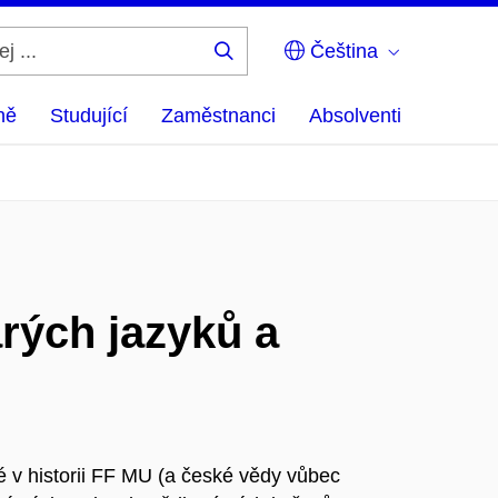
Čeština
Hledej
...
ně
Studující
Zaměstnanci
Absolventi
arých jazyků a
é v historii FF MU (a české vědy vůbec