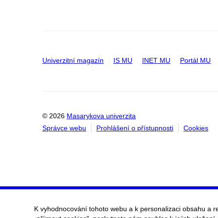
Univerzitní magazín
IS MU
INET MU
Portál MU
© 2026
Masarykova univerzita
Správce webu
Prohlášení o přístupnosti
Cookies
K vyhodnocování tohoto webu a k personalizaci obsahu a r