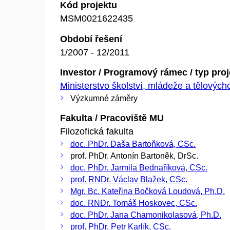
Kód projektu
MSM0021622435
Období řešení
1/2007 - 12/2011
Investor / Programový rámec / typ pro
Ministerstvo školství, mládeže a tělovýc
Výzkumné záměry
Fakulta / Pracoviště MU
Filozofická fakulta
doc. PhDr. Daša Bartoňková, CSc.
prof. PhDr. Antonín Bartoněk, DrSc.
doc. PhDr. Jarmila Bednaříková, CSc.
prof. RNDr. Václav Blažek, CSc.
Mgr. Bc. Kateřina Bočková Loudová, Ph.D.
doc. RNDr. Tomáš Hoskovec, CSc.
doc. PhDr. Jana Chamonikolasová, Ph.D.
prof. PhDr. Petr Karlík, CSc.