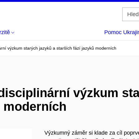
zitě
Pomoc Ukraji
nární výzkum starých jazyků a starších fází jazyků moderních
disciplinární výzkum st
ků moderních
Výzkumný záměr si klade za cíl poprv