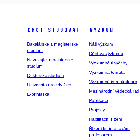
Chci studovat
Výzkum
Bakalářské a magisterské
Náš výzkum
studium
Dění ve výzkumu
Navazující magisterské
Výzkumné úspěchy
studium
Výzkumná témata
Doktorské studium
Výzkumná infrastruktura
Univerzita na celý život
Mezinárodní vědecká rad
E-přihláška
Publikace
Projekty
Habilitační řízení
Řízení ke jmenování
profesorem