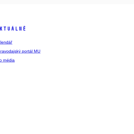
ktuálně
lendář
ravodajský portál MU
o média