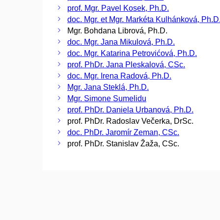
prof. Mgr. Pavel Kosek, Ph.D.
doc. Mgr. et Mgr. Markéta Kulhánková, Ph.D
Mgr. Bohdana Librová, Ph.D.
doc. Mgr. Jana Mikulová, Ph.D.
doc. Mgr. Katarina Petrovićová, Ph.D.
prof. PhDr. Jana Pleskalová, CSc.
doc. Mgr. Irena Radová, Ph.D.
Mgr. Jana Steklá, Ph.D.
Mgr. Simone Sumelidu
prof. PhDr. Daniela Urbanová, Ph.D.
prof. PhDr. Radoslav Večerka, DrSc.
doc. PhDr. Jaromír Zeman, CSc.
prof. PhDr. Stanislav Žaža, CSc.