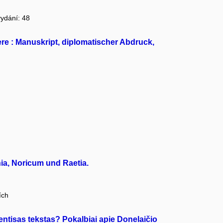
vydání: 48
re : Manuskript, diplomatischer Abdruck,
ia, Noricum und Raetia.
ích
ientisas tekstas? Pokalbiai apie Donelaičio