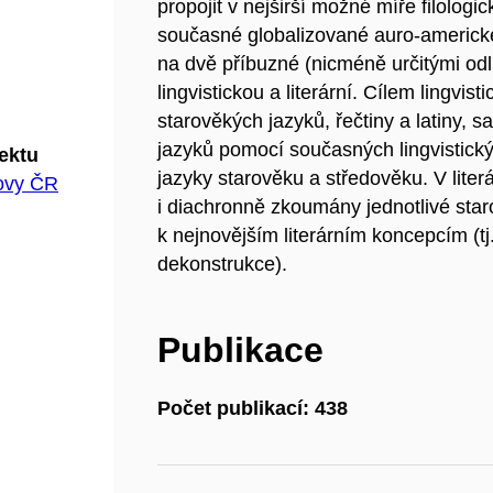
propojit v nejširší možné míře filolog
současné globalizované auro-americké
na dvě příbuzné (nicméně určitými odl
lingvistickou a literární. Cílem lingvis
starověkých jazyků, řečtiny a latiny, 
jazyků pomocí současných lingvistickýc
jektu
jazyky starověku a středověku. V lite
hovy ČR
i diachronně zkoumány jednotlivé staro
k nejnovějším literárním koncepcím (tj. 
dekonstrukce).
Publikace
Počet publikací: 438