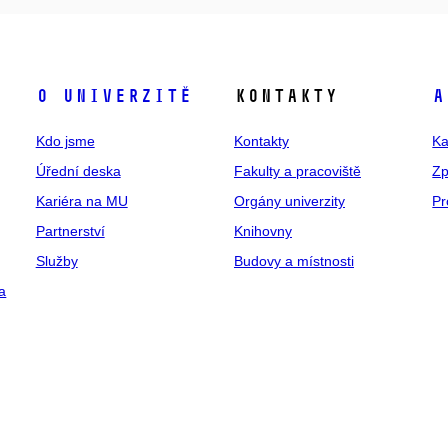
O univerzitě
Kontakty
A
Kdo jsme
Kontakty
Ka
Úřední deska
Fakulty a pracoviště
Zp
Kariéra na MU
Orgány univerzity
Pr
Partnerství
Knihovny
Služby
Budovy a místnosti
a