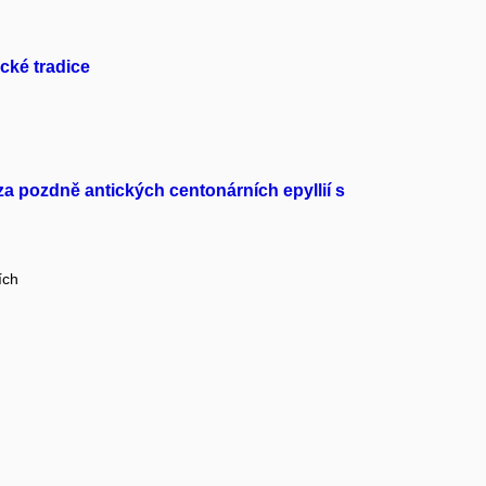
cké tradice
ýza pozdně antických centonárních epyllií s
ích