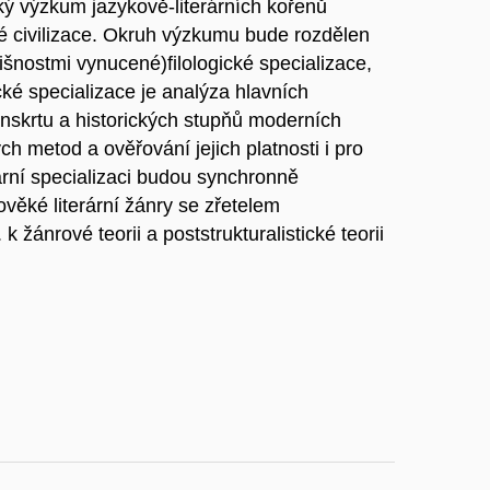
ický výzkum jazykově-literárních kořenů
 civilizace. Okruh výzkumu bude rozdělen
išnostmi vynucené)filologické specializace,
tické specializace je analýza hlavních
sanskrtu a historických stupňů moderních
h metod a ověřování jejich platnosti i pro
rární specializaci budou synchronně
věké literární žánry se zřetelem
k žánrové teorii a poststrukturalistické teorii