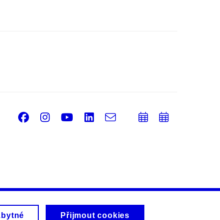
Facebook
Instagram
Youtube
LinkedIn
e-
Přidat
Přidat
Email
mail
do
do
kalendáře
kalendá
zbytné
Přijmout cookies