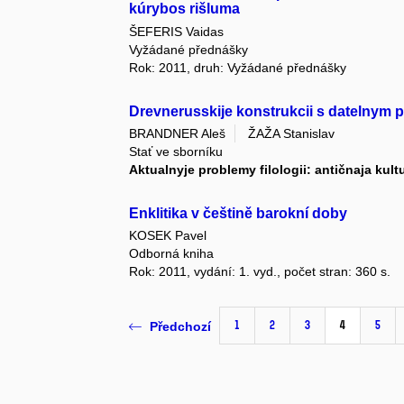
kúrybos rišluma
ŠEFERIS Vaidas
Vyžádané přednášky
Rok: 2011, druh: Vyžádané přednášky
Drevnerusskije konstrukcii s datelnym 
BRANDNER Aleš
ŽAŽA Stanislav
Stať ve sborníku
Aktualnyje problemy filologii: antičnaja kultu
Enklitika v češtině barokní doby
KOSEK Pavel
Odborná kniha
Rok: 2011, vydání: 1. vyd., počet stran: 360 s.
1
2
3
4
5
Předchozí