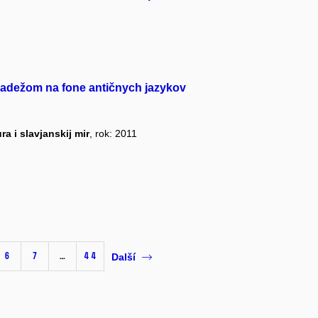
padežom na fone antičnych jazykov
ra i slavjanskij mir
, rok: 2011
6
7
…
44
Další