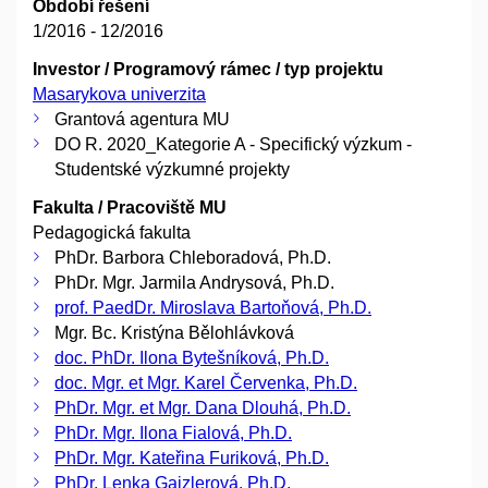
Období řešení
1/2016 - 12/2016
Investor / Programový rámec / typ projektu
Masarykova univerzita
Grantová agentura MU
DO R. 2020_Kategorie A - Specifický výzkum -
Studentské výzkumné projekty
Fakulta / Pracoviště MU
Pedagogická fakulta
PhDr. Barbora Chleboradová, Ph.D.
PhDr. Mgr. Jarmila Andrysová, Ph.D.
prof. PaedDr. Miroslava Bartoňová, Ph.D.
Mgr. Bc. Kristýna Bělohlávková
doc. PhDr. Ilona Bytešníková, Ph.D.
doc. Mgr. et Mgr. Karel Červenka, Ph.D.
PhDr. Mgr. et Mgr. Dana Dlouhá, Ph.D.
PhDr. Mgr. Ilona Fialová, Ph.D.
PhDr. Mgr. Kateřina Furiková, Ph.D.
PhDr. Lenka Gajzlerová, Ph.D.