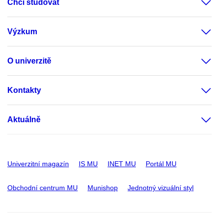
Chci studovat
Výzkum
O univerzitě
Kontakty
Aktuálně
Univerzitní magazín
IS MU
INET MU
Portál MU
Obchodní centrum MU
Munishop
Jednotný vizuální styl