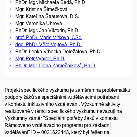
PhDr. Mgr. Michaela Šedá, Ph.D.
Mgr. Kristina Šimečková
Mgr. Kateřina Štrausová, DiS.
Mgr. Veronika Uhrová
PhDr. Mgr. Jan Viktorin, Ph.D.
prof. PhDr. Marie Vítková, CSc.
doc. PhDr. Věra Vojtová, Ph.D.
PhDr. Lenka Vrbecká Doležalová, Ph.D.
Mgr. Petr Vybíral, Ph.D.
PhDr. Mgr. Dana Zámečníková, Ph.D.
Projekt specifického výzkumu je zaměřen na problematiku
podpory žáků se speciálními vzdělávacími potřebami
v kontextu inkluzivního vzdělávání. Výzkumné aktivity
realizované v rámci specifického výzkumu navazují na
Výzkumný záměr "Speciální potřeby žáků v kontextu
Rámcového vzdělávacího programu pro základní
vzdělávání" ID – 0021622443, který byl řešen na