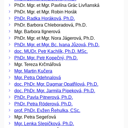
PhDr. Mgr. et Mgr. Pavlína Grác Livňanská
PhDr. Mgr. et Mgr. Robin Horák
PhDr. Radka Horáková, Ph.D.
PhDr. Barbora Chleboradová, Ph.D.
Mgr. Barbora Ilgnerová
PhDr. Mgr. et Mgr. Nora Jágerová, Ph.D.
PhDr. Mgr. et Mgr. Bc. Ivana Jůzová, Ph.D.
doc. MUDr. Petr Kachlík, Ph.D. MSc.
PhDr. Mgr. Petr Kopečný, Ph.D.
Mgr. Tereza Krčmářová
Mgr. Martin Kučera
Mgr. Petra Odehnalová
doc. PhDr. Mgr. Dagmar Opatřilová, Ph.D.
doc. PhDr. Mgr. Jarmila Pipeková, Ph.D.
PhDr. Pavla Pitnerová, Ph.D.
PhDr. Petra Röderová, Ph.D.
prof. PhDr. Evžen Řehulka, CSc.
Mgr. Petra Segeťová
Mgr. Lenka Slepičková, Ph.D.