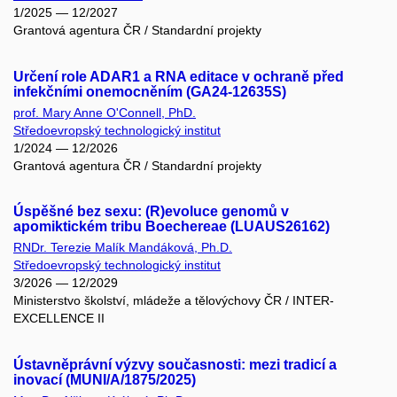
1/2025 — 12/2027
Grantová agentura ČR / Standardní projekty
Určení role ADAR1 a RNA editace v ochraně před
infekčními onemocněním (GA24-12635S)
prof. Mary Anne O'Connell, PhD.
Středoevropský technologický institut
1/2024 — 12/2026
Grantová agentura ČR / Standardní projekty
Úspěšné bez sexu: (R)evoluce genomů v
apomiktickém tribu Boechereae (LUAUS26162)
RNDr. Terezie Malík Mandáková, Ph.D.
Středoevropský technologický institut
3/2026 — 12/2029
Ministerstvo školství, mládeže a tělovýchovy ČR / INTER-
EXCELLENCE II
Ústavněprávní výzvy současnosti: mezi tradicí a
inovací (MUNI/A/1875/2025)