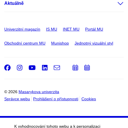
Aktuálně
Univerzitní magazín
IS MU
INET MU
Portál MU
Obchodní centrum MU
Munishop
Jednotný vizuální styl
Facebook
Instagram
Youtube
LinkedIn
e-
Přidat
Přidat
Email
mail
do
do
kalendáře
kalendáře
© 2026
Masarykova univerzita
Správce webu
Prohlášení o přístupnosti
Cookies
K vyhodnocování tohoto webu a k personalizaci