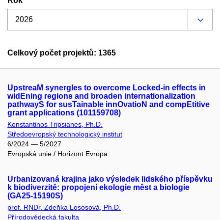
Rok
Celkový počet projektů: 1365
UpstreaM synergIes to overcome Locked-in effects in
widEning regions and broaden internationalization
pathwayS for susTainable innOvatioN and compEtitive
grant applications (101159708)
Konstantinos Tripsianes, Ph.D.
Středoevropský technologický institut
6/2024 — 5/2027
Evropská unie / Horizont Evropa
Urbanizovaná krajina jako výsledek lidského příspěvku
k biodiverzitě: propojení ekologie měst a biologie
(GA25-15190S)
prof. RNDr. Zdeňka Lososová, Ph.D.
Přírodovědecká fakulta