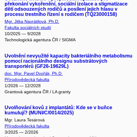
překonání vykořenění, sociální izolace a stigmatizace
dětí odsouzených rodičů a posílení jejich hlasu v
procesu trestního řízení s rodičem (TQ23000158)
Mgr. Jitka Navrátilová, Ph.D.
Fakulta sociálních studií
10/2025 — 9/2028
Technologická agentura ČR / SIGMA
Uvolnění nevyužité kapacity bakteriálního metabolismu
pomocí racionálního designu substrátových
transportérů (GF26-19629L)
doc. Mgr. Pavel Dvořák, Ph.D.
Přírodovědecká fakulta
1/2026 — 12/2028
Grantová agentura ČR / LA granty
Uvolňování kovů z implantátů: Kde se v buňce
kumulují? (MUNI/C/0014/2025)
Mgr. Laura Tesárová
Přírodovědecká fakulta
3/2025 — 2/2026