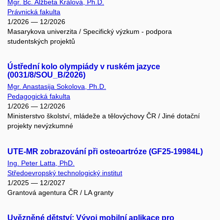
Mgr. Bc. Alžbeta Králová, Ph.D.
Právnická fakulta
1/2026 — 12/2026
Masarykova univerzita / Specifický výzkum - podpora
studentských projektů
Ústřední kolo olympiády v ruském jazyce
(0031/8/SOU_B/2026)
Mgr. Anastasija Sokolova, Ph.D.
Pedagogická fakulta
1/2026 — 12/2026
Ministerstvo školství, mládeže a tělovýchovy ČR / Jiné dotační
projekty nevýzkumné
UTE-MR zobrazování při osteoartróze (GF25-19984L)
Ing. Peter Latta, PhD.
Středoevropský technologický institut
1/2025 — 12/2027
Grantová agentura ČR / LA granty
Uvězněné dětství: Vývoj mobilní aplikace pro