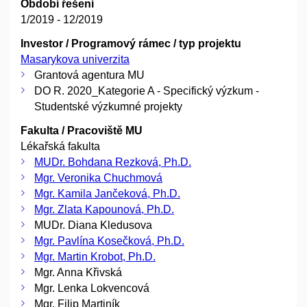
Období řešení
1/2019 - 12/2019
Investor / Programový rámec / typ projektu
Masarykova univerzita
Grantová agentura MU
DO R. 2020_Kategorie A - Specifický výzkum -
Studentské výzkumné projekty
Fakulta / Pracoviště MU
Lékařská fakulta
MUDr. Bohdana Rezková, Ph.D.
Mgr. Veronika Chuchmová
Mgr. Kamila Jančeková, Ph.D.
Mgr. Zlata Kapounová, Ph.D.
MUDr. Diana Kledusova
Mgr. Pavlína Kosečková, Ph.D.
Mgr. Martin Krobot, Ph.D.
Mgr. Anna Křivská
Mgr. Lenka Lokvencová
Mgr. Filip Martiník