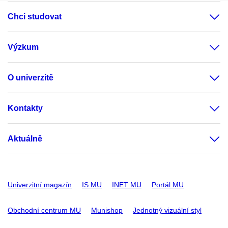
Chci studovat
Výzkum
O univerzitě
Kontakty
Aktuálně
Univerzitní magazín
IS MU
INET MU
Portál MU
Obchodní centrum MU
Munishop
Jednotný vizuální styl