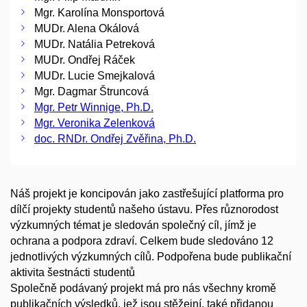
Mgr. Karolína Monsportová
MUDr. Alena Okálová
MUDr. Natália Petreková
MUDr. Ondřej Ráček
MUDr. Lucie Smejkalová
Mgr. Dagmar Štruncová
Mgr. Petr Winnige, Ph.D.
Mgr. Veronika Zelenková
doc. RNDr. Ondřej Zvěřina, Ph.D.
Náš projekt je koncipován jako zastřešující platforma pro
dílčí projekty studentů našeho ústavu. Přes různorodost
výzkumných témat je sledován společný cíl, jímž je
ochrana a podpora zdraví. Celkem bude sledováno 12
jednotlivých výzkumných cílů. Podpořena bude publikační
aktivita šestnácti studentů
Společně podávaný projekt má pro nás všechny kromě
publikačních výsledků, jež jsou stěžejní, také přidanou