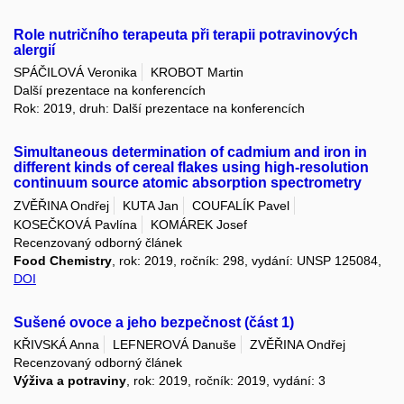
Role nutričního terapeuta při terapii potravinových
alergií
SPÁČILOVÁ Veronika
KROBOT Martin
Další prezentace na konferencích
Rok: 2019, druh: Další prezentace na konferencích
Simultaneous determination of cadmium and iron in
different kinds of cereal flakes using high-resolution
continuum source atomic absorption spectrometry
ZVĚŘINA Ondřej
KUTA Jan
COUFALÍK Pavel
KOSEČKOVÁ Pavlína
KOMÁREK Josef
Recenzovaný odborný článek
Food Chemistry
, rok: 2019, ročník: 298, vydání: UNSP 125084,
DOI
Sušené ovoce a jeho bezpečnost (část 1)
KŘIVSKÁ Anna
LEFNEROVÁ Danuše
ZVĚŘINA Ondřej
Recenzovaný odborný článek
Výživa a potraviny
, rok: 2019, ročník: 2019, vydání: 3