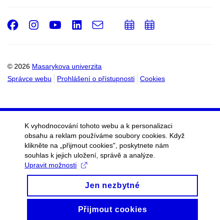
Facebook
Instagram
Youtube
LinkedIn
e-
Přidat
Přidat
Email
mail
do
do
kalendáře
kalendáře
© 2026
Masarykova univerzita
Správce webu
Prohlášení o přístupnosti
Cookies
K vyhodnocování tohoto webu a k personalizaci
obsahu a reklam používáme soubory cookies. Když
klikněte na „přijmout cookies", poskytnete nám
souhlas k jejich uložení, správě a analýze.
Upravit možnosti
Jen nezbytné
Přijmout cookies