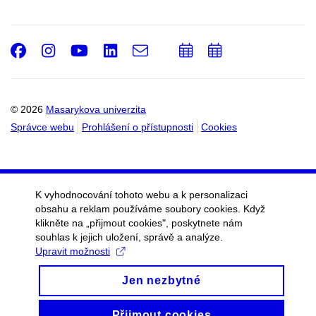
Facebook
Instagram
Youtube
LinkedIn
e-
Přidat
Přidat
Email
mail
do
do
kalendáře
kalendáře
© 2026
Masarykova univerzita
Správce webu
Prohlášení o přístupnosti
Cookies
K vyhodnocování tohoto webu a k personalizaci
obsahu a reklam používáme soubory cookies. Když
klikněte na „přijmout cookies", poskytnete nám
souhlas k jejich uložení, správě a analýze.
Upravit možnosti
Jen nezbytné
Přijmout cookies