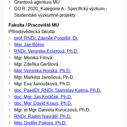
Grantová agentura MU
DO R. 2020_Kategorie A - Specifický výzkum -
Studentské výzkumné projekty
Fakulta / Pracoviště MU
Přírodovědecká fakulta
prof. RNDr. Zdeněk Pospíšil, Dr.
Mgr. Jan Böhm
RNDr. Veronika Eclerová, Ph.D.
Mgr. Monika Filová
Mgr. Zdeňka Geršlová
Mgr. Veronika Horská, Ph.D.
Mgr. Markéta Janošová, Ph.D.
Mgr. Eva Janoušková, Ph.D.
doc. PaedDr. RNDr. Stanislav Katina, Ph.D.
doc. Mgr. Jan Koláček, Ph.D.
doc. Mgr. David Kraus, Ph.D.
Mgr. et Mgr. Daniela Kuruczová, Ph.D.
RNDr. Radim Navrátil, Ph.D.
Mgr. Ondřej Pokora, Ph.D.