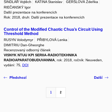
ŠINDLÁŘ Vojtěch
KATINA Stanislav
GERŠLOVÁ Zdeňka
RIEČANSKÝ Igor
Další prezentace na konferencích
Rok: 2018, druh: Další prezentace na konferencích
Control of the Modified Chaotic Chua’s Circuit Using
Threshold Method
RUSYN Volodymyr
PŘIBYLOVÁ Lenka
DIMITRIU Dan-Gheorghe
Recenzovaný odborný článek
VISNYK NTUU KPI SERIIA-RADIOTEKHNIKA
RADIOAPARATOBUDUVANNIA
, rok: 2018, ročník: Neuveden,
vydání: 75,
DOI
Předchozí
Další
1
2