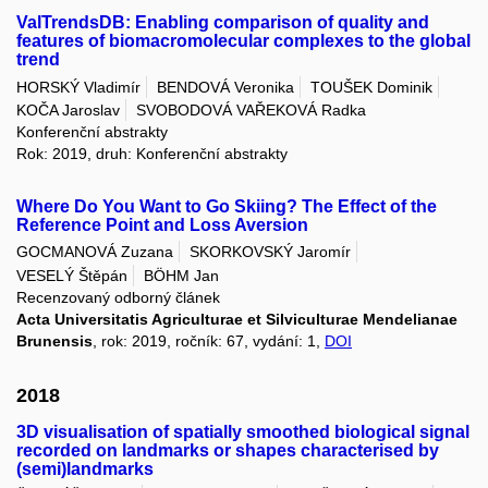
ValTrendsDB: Enabling comparison of quality and
features of biomacromolecular complexes to the global
trend
HORSKÝ Vladimír
BENDOVÁ Veronika
TOUŠEK Dominik
KOČA Jaroslav
SVOBODOVÁ VAŘEKOVÁ Radka
Konferenční abstrakty
Rok: 2019, druh: Konferenční abstrakty
Where Do You Want to Go Skiing? The Effect of the
Reference Point and Loss Aversion
GOCMANOVÁ Zuzana
SKORKOVSKÝ Jaromír
VESELÝ Štěpán
BÖHM Jan
Recenzovaný odborný článek
Acta Universitatis Agriculturae et Silviculturae Mendelianae
Brunensis
, rok: 2019, ročník: 67, vydání: 1,
DOI
2018
3D visualisation of spatially smoothed biological signal
recorded on landmarks or shapes characterised by
(semi)landmarks