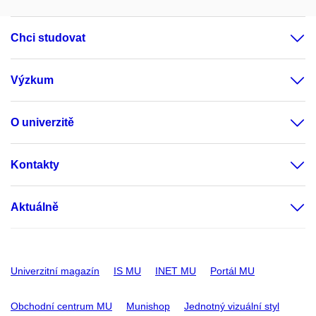
Chci studovat
Výzkum
O univerzitě
Kontakty
Aktuálně
Univerzitní magazín
IS MU
INET MU
Portál MU
Obchodní centrum MU
Munishop
Jednotný vizuální styl