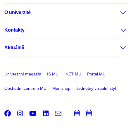
O univerzitě
Kontakty
Aktuálně
Univerzitní magazín
IS MU
INET MU
Portál MU
Obchodní centrum MU
Munishop
Jednotný vizuální styl
Facebook
Instagram
Youtube
LinkedIn
e-
Přidat
Přidat
Email
mail
do
do
kalendáře
kalendáře