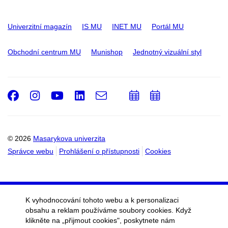
Univerzitní magazín
IS MU
INET MU
Portál MU
Obchodní centrum MU
Munishop
Jednotný vizuální styl
Facebook
Instagram
Youtube
LinkedIn
e-
Přidat
Přidat
Email
mail
do
do
kalendáře
kalendáře
© 2026
Masarykova univerzita
Správce webu
Prohlášení o přístupnosti
Cookies
K vyhodnocování tohoto webu a k personalizaci
obsahu a reklam používáme soubory cookies. Když
klikněte na „přijmout cookies", poskytnete nám