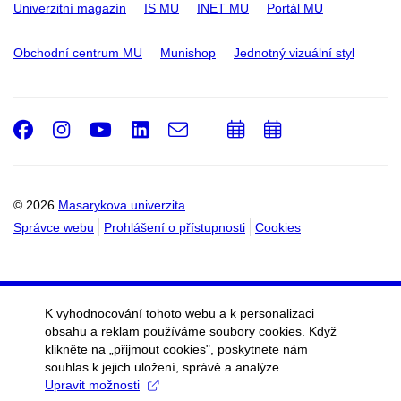
Univerzitní magazín
IS MU
INET MU
Portál MU
Obchodní centrum MU
Munishop
Jednotný vizuální styl
Facebook
Instagram
Youtube
LinkedIn
e-
Přidat
Přidat
Email
mail
do
do
kalendáře
kalendáře
© 2026
Masarykova univerzita
Správce webu
Prohlášení o přístupnosti
Cookies
K vyhodnocování tohoto webu a k personalizaci
obsahu a reklam používáme soubory cookies. Když
klikněte na „přijmout cookies", poskytnete nám
souhlas k jejich uložení, správě a analýze.
Upravit možnosti