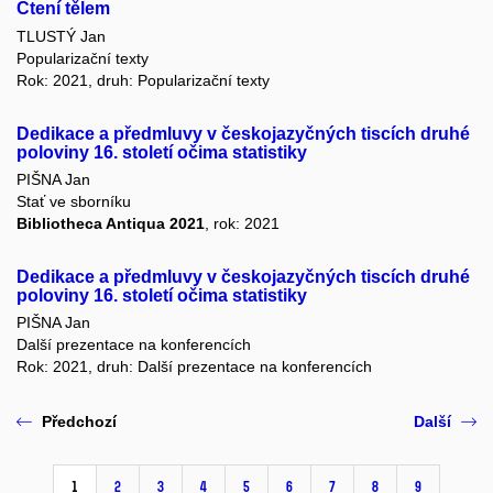
Čtení tělem
TLUSTÝ Jan
Popularizační texty
Rok: 2021, druh: Popularizační texty
Dedikace a předmluvy v českojazyčných tiscích druhé
poloviny 16. století očima statistiky
PIŠNA Jan
Stať ve sborníku
Bibliotheca Antiqua 2021
, rok: 2021
Dedikace a předmluvy v českojazyčných tiscích druhé
poloviny 16. století očima statistiky
PIŠNA Jan
Další prezentace na konferencích
Rok: 2021, druh: Další prezentace na konferencích
Předchozí
Další
1
2
3
4
5
6
7
8
9