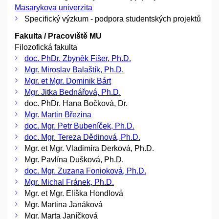
Masarykova univerzita
Specifický výzkum - podpora studentských projektů
Fakulta / Pracoviště MU
Filozofická fakulta
doc. PhDr. Zbyněk Fišer, Ph.D.
Mgr. Miroslav Balaštík, Ph.D.
Mgr. et Mgr. Dominik Bárt
Mgr. Jitka Bednářová, Ph.D.
doc. PhDr. Hana Bočková, Dr.
Mgr. Martin Březina
doc. Mgr. Petr Bubeníček, Ph.D.
doc. Mgr. Tereza Dědinová, Ph.D.
Mgr. et Mgr. Vladimíra Derková, Ph.D.
Mgr. Pavlína Dušková, Ph.D.
doc. Mgr. Zuzana Fonioková, Ph.D.
Mgr. Michal Fránek, Ph.D.
Mgr. et Mgr. Eliška Hondlová
Mgr. Martina Janáková
Mgr. Marta Janíčková