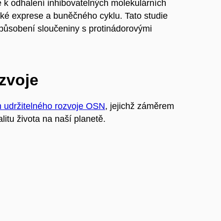
ede k odhalení inhibovatelných molekulárních
ké exprese a buněčného cyklu. Tato studie
ůsobení sloučeniny s protinádorovými
ozvoje
m udržitelného rozvoje OSN
, jejichž záměrem
litu života na naší planetě.