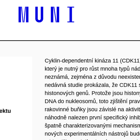
Cyklin-dependentní kináza 11 (CDK11)
který je nutný pro růst mnoha typů ná
neznámá, zejména z důvodu neexisten
nedávná studie prokázala, že CDK11 sp
histonových genů. Protože jsou histo
DNA do nukleosomů, toto zjištění prav
rakovinné buňky jsou závislé na aktivi
jektu
náhodně nalezen první specifický inhi
špatně charakterizovanými mechanismy
nových experimentálních nástrojů bu