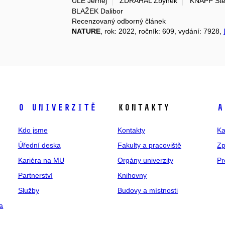
ULE Jernej
ZDRÁHAL Zbyněk
KNAPP Ste
BLAŽEK Dalibor
Recenzovaný odborný článek
NATURE
, rok: 2022, ročník: 609, vydání: 7928,
O univerzitě
Kontakty
A
Kdo jsme
Kontakty
Ka
Úřední deska
Fakulty a pracoviště
Zp
Kariéra na MU
Orgány univerzity
Pr
Partnerství
Knihovny
Služby
Budovy a místnosti
a