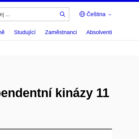
Čeština
Hledej
...
ně
Studující
Zaměstnanci
Absolventi
pendentní kinázy 11