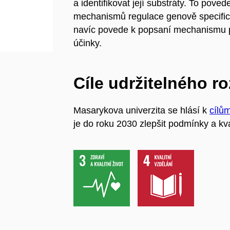
a identifikovat její substráty. To pov
mechanismů regulace genově specific
navíc povede k popsaní mechanismu p
účinky.
Cíle udržitelného r
Masarykova univerzita se hlásí k
cílů
je do roku 2030 zlepšit podmínky a kva