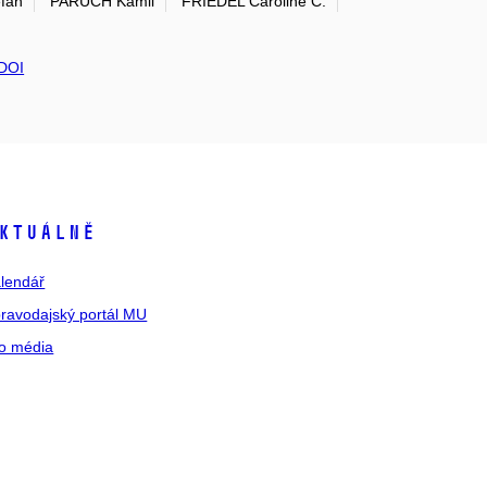
fan
PARUCH Kamil
FRIEDEL Caroline C.
DOI
ktuálně
lendář
ravodajský portál MU
o média