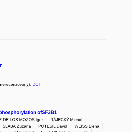
r
 (nerecenzovaný),
DOI
 phosphorylation ofSF3B1
Z DE LOS MOZOS Igor
RÁJECKÝ Michal
SLABÁ Zuzana
POTĚŠIL David
WEISS Elena