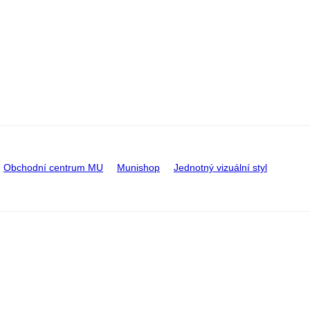
Obchodní centrum MU
Munishop
Jednotný vizuální styl