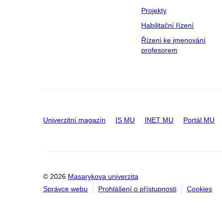
Projekty
Habilitační řízení
Řízení ke jmenování
profesorem
Univerzitní magazín
IS MU
INET MU
Portál MU
© 2026
Masarykova univerzita
Správce webu
Prohlášení o přístupnosti
Cookies