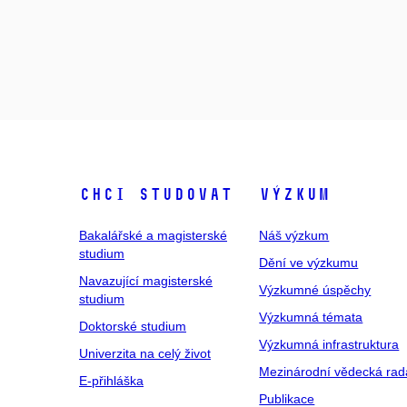
Chci studovat
Výzkum
Bakalářské a magisterské
Náš výzkum
studium
Dění ve výzkumu
Navazující magisterské
Výzkumné úspěchy
studium
Výzkumná témata
Doktorské studium
Výzkumná infrastruktura
Univerzita na celý život
Mezinárodní vědecká rad
E-přihláška
Publikace