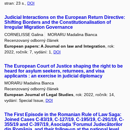
stran: 23 s.,
DOI
Judicial Interactions on the European Return Directive:
Shifting Borders and the Constitutionalisation of
Irregular Migration Governance
CORNELISSE Galina
MORARU Madalina Bianca
Recenzovaný odborný článek
European papers: A Journal on law and Integration
, rok:
2022, ročník: 7, vydání: 1,
DOI
The European Court of Justice shaping the right to be
heard for asylum seekers, returnees, and visa
applicants : an exercise in judicial diplomacy
MORARU Madalina Bianca
Recenzovaný odborný článek
European Journal of Legal Studies
, rok: 2022, ročník: 14,
vydání: Special Issue,
DOI
The First Episode in the Romanian Rule of Law Saga:
Joined Cases C-83/19, C-127/19, C-195/19, C-291/19, C-
355/19 and C-397/19, Asociaţia ‘Forumul Judecătorilor
din România, and their follow-up at the national level