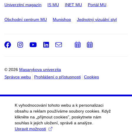
Univerzitní magazín
IS MU
INET MU
Portál MU
Obchodní centrum MU
Munishop
Jednotný vizuální styl
Facebook
Instagram
Youtube
LinkedIn
e-
Přidat
Přidat
Email
mail
do
do
kalendáře
kalendáře
© 2026
Masarykova univerzita
Správce webu
Prohlášení o přístupnosti
Cookies
K vyhodnocování tohoto webu a k personalizaci
obsahu a reklam používáme soubory cookies. Když
klikněte na „přijmout cookies", poskytnete nám
souhlas k jejich uložení, správě a analýze.
Upravit možnosti