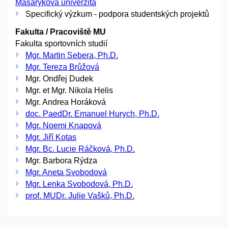
Masarykova univerzita
Specifický výzkum - podpora studentských projektů
Fakulta / Pracoviště MU
Fakulta sportovních studií
Mgr. Martin Sebera, Ph.D.
Mgr. Tereza Brůžová
Mgr. Ondřej Dudek
Mgr. et Mgr. Nikola Helis
Mgr. Andrea Horáková
doc. PaedDr. Emanuel Hurych, Ph.D.
Mgr. Noemi Knapová
Mgr. Jiří Kotas
Mgr. Bc. Lucie Ráčková, Ph.D.
Mgr. Barbora Rýdza
Mgr. Aneta Svobodová
Mgr. Lenka Svobodová, Ph.D.
prof. MUDr. Julie Vašků, Ph.D.