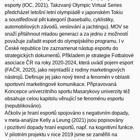
esporty (IOC, 2021). Takzvaný Olympic Virtual Series
předcházel letošní letní olympiádě v japonském Tokiu
a soustřeďoval pět kategorií (baseballu, cyklistiky,
automobilových závodů, veslování a jachtingu). MOV se
snaží přitáhnout mladou generaci a za jednu z možností
považuje zařadit esport do olympijského programu. I v
České republice lze zaznamenat nástup esportu do
strategických dokumentů. Příkladem je strategie Fotbalové
asociace ČR na roky 2020-2024, která uvádí pojem esport
(FAČR, 2020), jako nejmladší z rodiny marketingových
nástrojů. Definuje jej jako nový trend a fenomén v oblasti
sportovní marketingové komunikace. Připravovaná
Koncepce univerzitního sportu Masarykovy univerzity též
obsahuje celou kapitolu věnující se fenoménu esportu
(nepublikováno).
Ačkoliv je hraní esportů spojováno s negativním dopady,
v meta-analýze Kelly a Leung (2021) jsou popisovány
i pozitivní dopady hraní esportů, např. na kognitivní funkce.
V pilotním projektu v roce 2019 jsme se zaměřili na