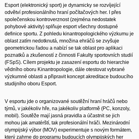
Esport (elektronický sport) je dynamicky se rozvíjející
odvětví profesionálního hraní počítačových her. I přes
společenskou kontroverznost (zejména nedostatek
pohybové aktivity) splňuje esport všechny dostupné
definice sportu. Z pohledu kinantropologického výzkumu je
oblast zatím nedotknutá, množina ehráčů se zvyšuje
geometrickou řadou a nabízí se tak oblast pro aplikaci
poznatků a zkušeností z činnosti Fakulty sportovních studií
(FSpS). Cílem projektu je zasazení esportu do hierarchie
vědního oboru Kinantropologie, dále otestovat vybrané
výzkumné oblasti a připravit koncept akreditace budoucího
studijního oboru Esport.
V esportu jde o organizované soutěžní hraní hráčů nebo
týmů, v jakékoliv hře, na jakékoliv platformě (PC, konzoly,
mobil). Soutěže mají jasná pravidla a účastnit se jich
mohou jak amatérští, tak profesionální hráči. Mezinárodní
olympijský výbor (MOV) experimentuje s novým formátem,
který zahrne do programu budoucích olympijských her