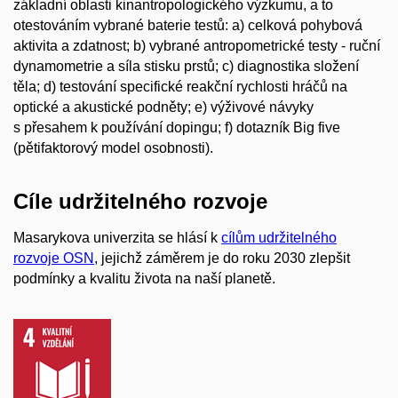
základní oblasti kinantropologického výzkumu, a to
otestováním vybrané baterie testů: a) celková pohybová
aktivita a zdatnost; b) vybrané antropometrické testy - ruční
dynamometrie a síla stisku prstů; c) diagnostika složení
těla; d) testování specifické reakční rychlosti hráčů na
optické a akustické podněty; e) výživové návyky
s přesahem k používání dopingu; f) dotazník Big five
(pětifaktorový model osobnosti).
Cíle udržitelného rozvoje
Masarykova univerzita se hlásí k
cílům udržitelného
rozvoje OSN
, jejichž záměrem je do roku 2030 zlepšit
podmínky a kvalitu života na naší planetě.