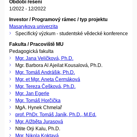
Období řešení
1/2022 - 12/2022
Investor / Programový rámec / typ projektu
Masarykova univerzita
Specifický výzkum - studentské vědecké konference
Fakulta / Pracoviště MU
Pedagogická fakulta
Mgr. Jana Veličková, Ph.D.
Mgr. Barbora Al Ajeilat Kousalová, Ph.D.
Mgr. Tomáš Andrášik, Ph.D.
Mgr. et Mgr. Aneta Čermáková
Mgr. Tereza Češková, Ph.D.
Mgr. Jan Egerle
Mgr. Tomáš Horčička
MgA. Hynek Chmelař
prof. PhDr. Tomáš Janík, Ph.D., M.Ed.
Mgr. Alžběta Jurasová
Ntite Orji Kalu, Ph.D.
Mgr. Nikola Koktavá