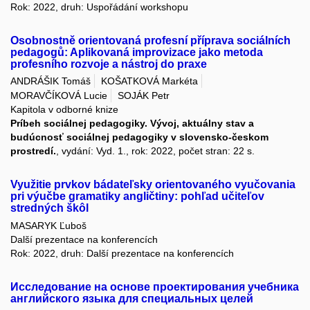
Rok: 2022, druh: Uspořádání workshopu
Osobnostně orientovaná profesní příprava sociálních
pedagogů: Aplikovaná improvizace jako metoda
profesního rozvoje a nástroj do praxe
ANDRÁŠIK Tomáš
KOŠATKOVÁ Markéta
MORAVČÍKOVÁ Lucie
SOJÁK Petr
Kapitola v odborné knize
Príbeh sociálnej pedagogiky. Vývoj, aktuálny stav a
budúcnosť sociálnej pedagogiky v slovensko-českom
prostredí.
, vydání: Vyd. 1., rok: 2022, počet stran: 22 s.
Využitie prvkov bádateľsky orientovaného vyučovania
pri výučbe gramatiky angličtiny: pohľad učiteľov
stredných škôl
MASARYK Ľuboš
Další prezentace na konferencích
Rok: 2022, druh: Další prezentace na konferencích
Исследование на основе проектирования учебника
английского языка для специальных целей