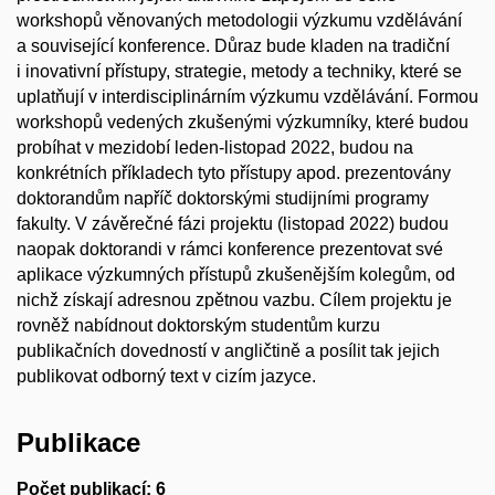
workshopů věnovaných metodologii výzkumu vzdělávání
a související konference. Důraz bude kladen na tradiční
i inovativní přístupy, strategie, metody a techniky, které se
uplatňují v interdisciplinárním výzkumu vzdělávání. Formou
workshopů vedených zkušenými výzkumníky, které budou
probíhat v mezidobí leden-listopad 2022, budou na
konkrétních příkladech tyto přístupy apod. prezentovány
doktorandům napříč doktorskými studijními programy
fakulty. V závěrečné fázi projektu (listopad 2022) budou
naopak doktorandi v rámci konference prezentovat své
aplikace výzkumných přístupů zkušenějším kolegům, od
nichž získají adresnou zpětnou vazbu. Cílem projektu je
rovněž nabídnout doktorským studentům kurzu
publikačních dovedností v angličtině a posílit tak jejich
publikovat odborný text v cizím jazyce.
Publikace
Počet publikací: 6