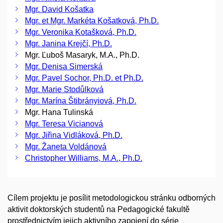
Mgr. David Košatka
Mgr. et Mgr. Markéta Košatková, Ph.D.
Mgr. Veronika Kotašková, Ph.D.
Mgr. Janina Krejčí, Ph.D.
Mgr. Ľuboš Masaryk, M.A., Ph.D.
Mgr. Denisa Simerská
Mgr. Pavel Sochor, Ph.D. et Ph.D.
Mgr. Marie Stodůlková
Mgr. Marína Štibrányiová, Ph.D.
Mgr. Hana Tulinská
Mgr. Teresa Vicianová
Mgr. Jiřina Vidláková, Ph.D.
Mgr. Žaneta Voldánová
Christopher Williams, M.A., Ph.D.
Cílem projektu je posílit metodologickou stránku odborných
aktivit doktorských studentů na Pedagogické fakultě
prostřednictvím jejich aktivního zapojení do série