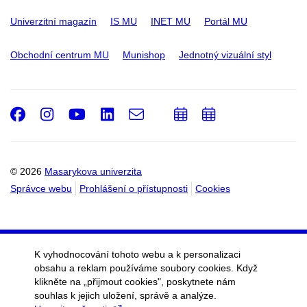
Univerzitní magazín
IS MU
INET MU
Portál MU
Obchodní centrum MU
Munishop
Jednotný vizuální styl
Facebook
Instagram
Youtube
LinkedIn
e-
Přidat
Přidat
Email
mail
do
do
kalendáře
kalendáře
© 2026
Masarykova univerzita
Správce webu
Prohlášení o přístupnosti
Cookies
K vyhodnocování tohoto webu a k personalizaci
obsahu a reklam používáme soubory cookies. Když
klikněte na „přijmout cookies", poskytnete nám
souhlas k jejich uložení, správě a analýze.