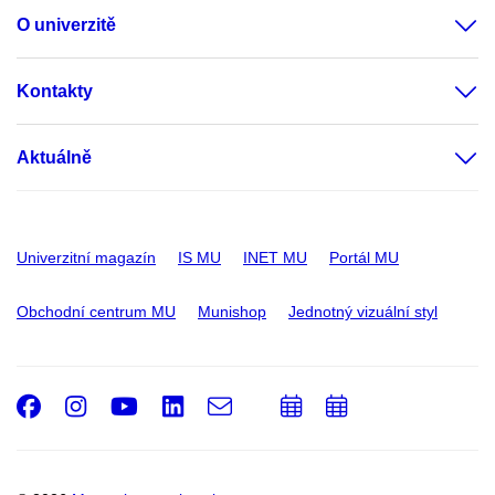
O univerzitě
Kontakty
Aktuálně
Univerzitní magazín
IS MU
INET MU
Portál MU
Obchodní centrum MU
Munishop
Jednotný vizuální styl
Facebook
Instagram
Youtube
LinkedIn
e-
Přidat
Přidat
Email
mail
do
do
kalendáře
kalendáře