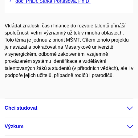
doc. PhDr. Šárka Portešová, Ph.D.
Vkládat znalosti, čas i finance do rozvoje talentů přináší
společnosti velmi významný užitek v mnoha oblastech.
Toto téma je jednou z priorit MŠMT. Cílem tohoto projektu
je navázat a pokračovat na Masarykově univerzitě
v synergickém, odborně zakotveném, vzájemně
provázaném systému identifikace a vzdělávání
talentovaných žáků a studentů (v přírodních vědách), ale i v
podpoře jejich učitelů, případně rodičů i prarodičů.
Chci studovat
Výzkum