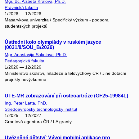
Mgr. Bc. Alžbeta Králová, Ph.D.
Právnická fakulta
1/2026 — 12/2026
Masarykova univerzita / Specifický výzkum - podpora
studentských projektů
Ústřední kolo olympiády v ruském jazyce
(0031/8/SOU_B/2026)
Mgr. Anastasija Sokolova, Ph.D.
Pedagogická fakulta
1/2026 — 12/2026
Ministerstvo školství, mládeže a tělovýchovy ČR / Jiné dotační
projekty nevýzkumné
UTE-MR zobrazování při osteoartróze (GF25-19984L)
Ing. Peter Latta, PhD.
Středoevropský technologický institut
1/2025 — 12/2027
Grantová agentura ČR / LA granty
Uvězněné dětství: Vývoj mobilní aplikace pro