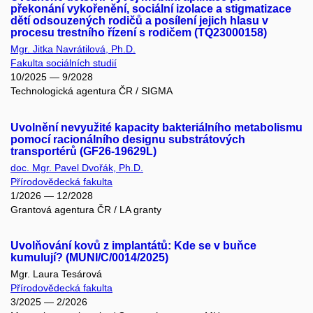
překonání vykořenění, sociální izolace a stigmatizace
dětí odsouzených rodičů a posílení jejich hlasu v
procesu trestního řízení s rodičem (TQ23000158)
Mgr. Jitka Navrátilová, Ph.D.
Fakulta sociálních studií
10/2025 — 9/2028
Technologická agentura ČR / SIGMA
Uvolnění nevyužité kapacity bakteriálního metabolismu
pomocí racionálního designu substrátových
transportérů (GF26-19629L)
doc. Mgr. Pavel Dvořák, Ph.D.
Přírodovědecká fakulta
1/2026 — 12/2028
Grantová agentura ČR / LA granty
Uvolňování kovů z implantátů: Kde se v buňce
kumulují? (MUNI/C/0014/2025)
Mgr. Laura Tesárová
Přírodovědecká fakulta
3/2025 — 2/2026