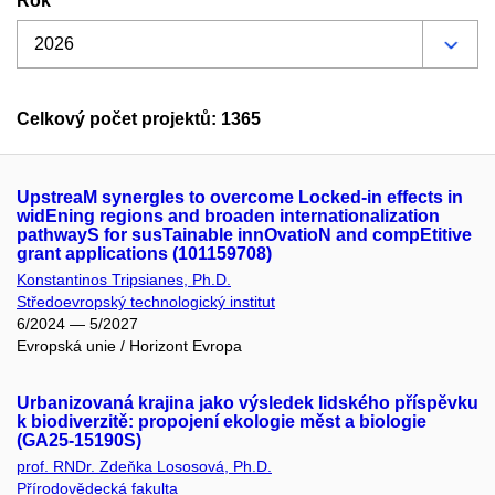
Rok
Celkový počet projektů: 1365
UpstreaM synergIes to overcome Locked-in effects in
widEning regions and broaden internationalization
pathwayS for susTainable innOvatioN and compEtitive
grant applications (101159708)
Konstantinos Tripsianes, Ph.D.
Středoevropský technologický institut
6/2024 — 5/2027
Evropská unie / Horizont Evropa
Urbanizovaná krajina jako výsledek lidského příspěvku
k biodiverzitě: propojení ekologie měst a biologie
(GA25-15190S)
prof. RNDr. Zdeňka Lososová, Ph.D.
Přírodovědecká fakulta