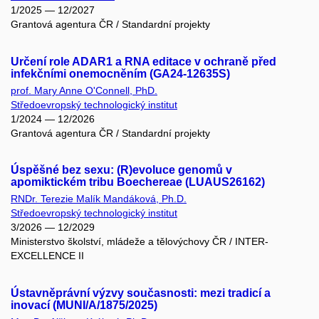
1/2025 — 12/2027
Grantová agentura ČR / Standardní projekty
Určení role ADAR1 a RNA editace v ochraně před
infekčními onemocněním (GA24-12635S)
prof. Mary Anne O'Connell, PhD.
Středoevropský technologický institut
1/2024 — 12/2026
Grantová agentura ČR / Standardní projekty
Úspěšné bez sexu: (R)evoluce genomů v
apomiktickém tribu Boechereae (LUAUS26162)
RNDr. Terezie Malík Mandáková, Ph.D.
Středoevropský technologický institut
3/2026 — 12/2029
Ministerstvo školství, mládeže a tělovýchovy ČR / INTER-
EXCELLENCE II
Ústavněprávní výzvy současnosti: mezi tradicí a
inovací (MUNI/A/1875/2025)