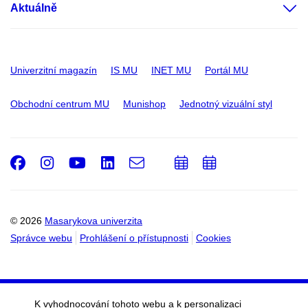
Aktuálně
Univerzitní magazín
IS MU
INET MU
Portál MU
Obchodní centrum MU
Munishop
Jednotný vizuální styl
Facebook
Instagram
Youtube
LinkedIn
e-
Přidat
Přidat
Email
mail
do
do
kalendáře
kalendáře
© 2026
Masarykova univerzita
Správce webu
Prohlášení o přístupnosti
Cookies
K vyhodnocování tohoto webu a k personalizaci