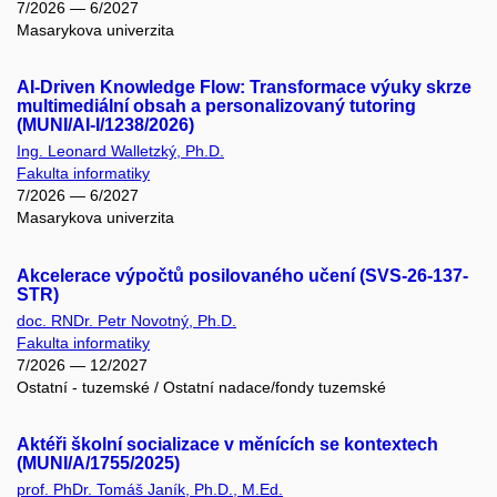
7/2026 — 6/2027
Masarykova univerzita
AI-Driven Knowledge Flow: Transformace výuky skrze
multimediální obsah a personalizovaný tutoring
(MUNI/AI-I/1238/2026)
Ing. Leonard Walletzký, Ph.D.
Fakulta informatiky
7/2026 — 6/2027
Masarykova univerzita
Akcelerace výpočtů posilovaného učení (SVS-26-137-
STR)
doc. RNDr. Petr Novotný, Ph.D.
Fakulta informatiky
7/2026 — 12/2027
Ostatní - tuzemské / Ostatní nadace/fondy tuzemské
Aktéři školní socializace v měnících se kontextech
(MUNI/A/1755/2025)
prof. PhDr. Tomáš Janík, Ph.D., M.Ed.