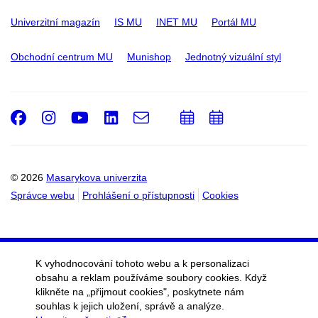
Univerzitní magazín
IS MU
INET MU
Portál MU
Obchodní centrum MU
Munishop
Jednotný vizuální styl
Facebook
Instagram
Youtube
LinkedIn
e-
Přidat
Přidat
Email
mail
do
do
kalendáře
kalendáře
© 2026
Masarykova univerzita
Správce webu
Prohlášení o přístupnosti
Cookies
K vyhodnocování tohoto webu a k personalizaci
obsahu a reklam používáme soubory cookies. Když
klikněte na „přijmout cookies", poskytnete nám
souhlas k jejich uložení, správě a analýze.