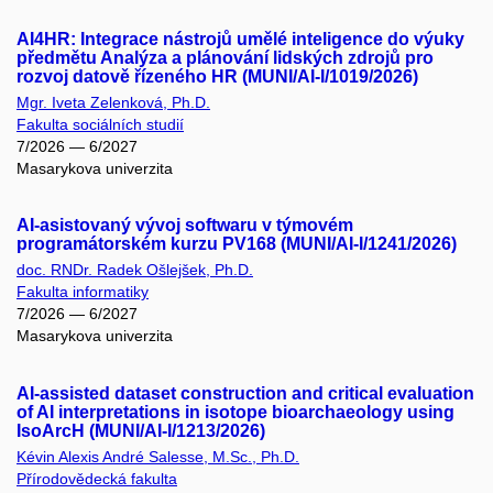
AI4HR: Integrace nástrojů umělé inteligence do výuky
předmětu Analýza a plánování lidských zdrojů pro
rozvoj datově řízeného HR (MUNI/AI-I/1019/2026)
Mgr. Iveta Zelenková, Ph.D.
Fakulta sociálních studií
7/2026 — 6/2027
Masarykova univerzita
AI-asistovaný vývoj softwaru v týmovém
programátorském kurzu PV168 (MUNI/AI-I/1241/2026)
doc. RNDr. Radek Ošlejšek, Ph.D.
Fakulta informatiky
7/2026 — 6/2027
Masarykova univerzita
AI-assisted dataset construction and critical evaluation
of AI interpretations in isotope bioarchaeology using
IsoArcH (MUNI/AI-I/1213/2026)
Kévin Alexis André Salesse, M.Sc., Ph.D.
Přírodovědecká fakulta