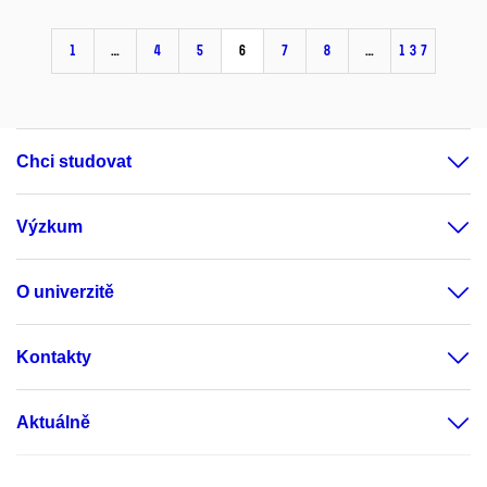
1
…
4
5
6
7
8
…
137
Chci studovat
Výzkum
O univerzitě
Kontakty
Aktuálně