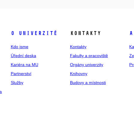
O univerzitě
Kontakty
A
Kdo jsme
Kontakty
Ka
Úřední deska
Fakulty a pracoviště
Zp
Kariéra na MU
Orgány univerzity
Pr
Partnerství
Knihovny
Služby
Budovy a místnosti
a