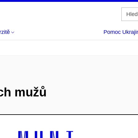
zitě
Pomoc Ukraji
ích mužů