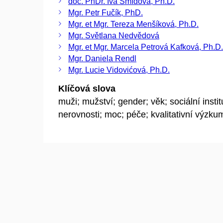
doc. PhDr. Iva Šmídová, Ph.D.
Mgr. Petr Fučík, PhD.
Mgr. et Mgr. Tereza Menšíková, Ph.D.
Mgr. Světlana Nedvědová
Mgr. et Mgr. Marcela Petrová Kafková, Ph.D.
Mgr. Daniela Rendl
Mgr. Lucie Vidovićová, Ph.D.
Klíčová slova
muži; mužství; gender; věk; sociální instit
nerovnosti; moc; péče; kvalitativní výzku