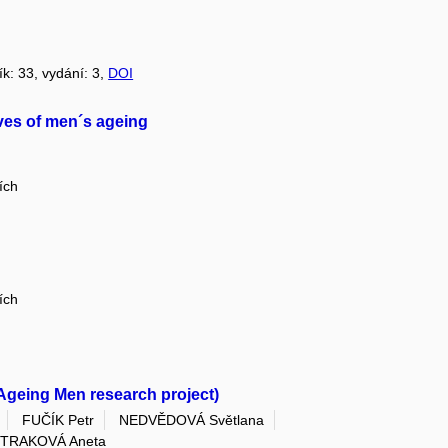
ík: 33, vydání: 3,
DOI
ives of men´s ageing
ích
ích
 Ageing Men research project)
FUČÍK Petr
NEDVĚDOVÁ Světlana
TRAKOVÁ Aneta