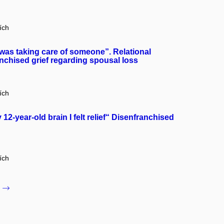
ích
 I was taking care of someone”. Relational
nchised grief regarding spousal loss
ích
 12-year-old brain I felt relief“ Disenfranchised
ích