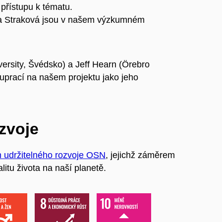
 přístupu k tématu.
ta Straková jsou v našem výzkumném
versity, Švédsko) a Jeff Hearn (Örebro
luprací na našem projektu jako jeho
ozvoje
m udržitelného rozvoje OSN
, jejichž záměrem
litu života na naší planetě.