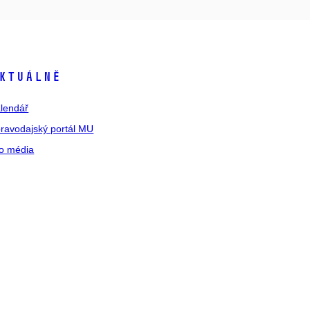
ktuálně
lendář
ravodajský portál MU
o média