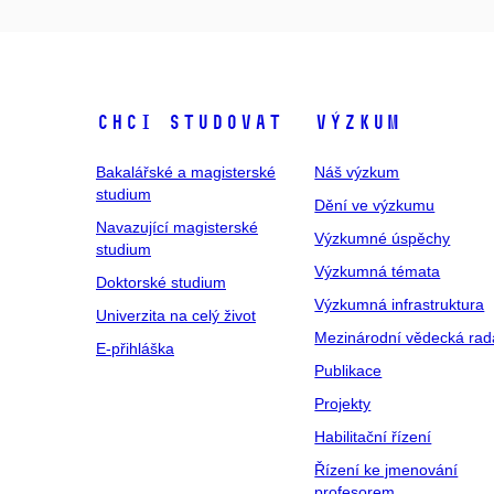
Chci studovat
Výzkum
Bakalářské a magisterské
Náš výzkum
studium
Dění ve výzkumu
Navazující magisterské
Výzkumné úspěchy
studium
Výzkumná témata
Doktorské studium
Výzkumná infrastruktura
Univerzita na celý život
Mezinárodní vědecká rad
E-přihláška
Publikace
Projekty
Habilitační řízení
Řízení ke jmenování
profesorem