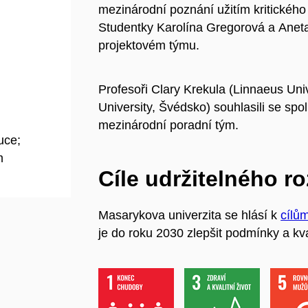
mezinárodní poznání užitím kritického
Studentky Karolína Gregorová a Ane
projektovém týmu.
Profesoři Clary Krekula (Linnaeus Uni
University, Švédsko) souhlasili se spo
mezinárodní poradní tým.
uce;
m
Cíle udržitelného r
Masarykova univerzita se hlásí k
cílů
je do roku 2030 zlepšit podmínky a kva