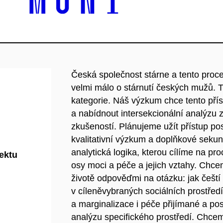
Česká společnost stárne a tento proc
velmi málo o stárnutí českých mužů. T
kategorie. Náš výzkum chce tento příst
a nabídnout intersekcionální analýzu z
zkušeností. Plánujeme užít přístup 
kvalitativní výzkum a doplňkové sekund
analytická logika, kterou cílíme na pr
jektu
osy moci a péče a jejich vztahy. Ch
životě odpověďmi na otázku: jak čeští 
v cíleněvybraných sociálních prostře
a marginalizace i péče přijímané a po
analýzu specifického prostředí. Chcem