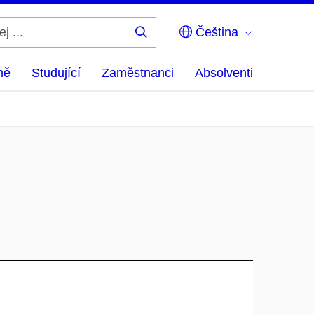
Čeština
Hledej
...
ně
Studující
Zaměstnanci
Absolventi