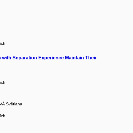
ích
 with Separation Experience Maintain Their
ích
Á Světlana
ích