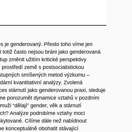
es je genderovaný. Přesto toho víme jen
i totiž často nejsou bráni jako genderovaná
up změnit užitím kritické perspektivy
 prostředí země s postsocialistickou
postupných smíšených metod výzkumu –
ární kvantitativní analýzy. Zvolená
oces stárnutí jako genderovanou praxi, sleduje
ceme porozumět dynamice vztahů v pozdním
muži “dělají” gender, věk a stárnutí
dích? Analýze podrobíme vztahy moci
skytované. Cílíme dále než nabídnout
e konceptuálně obohatit stávající