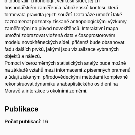
o topografii, chronologii, velikosti sídel, jejich
hospodářském zaměření a náboženské konfesi, která
formovala pravidla jejich soužití. Databáze umožní také
zaznamenat poznatky získané antropologickými výzkumy
zaměřenými na původ novokřtěnců. Interaktivní mapa
umožní zobrazovat vložená data v časoprostorovém
modelu novokřtěneckých sídel, přičemž bude obsahovat
řadu dalších prvků, jakými jsou vizualizace vybraných
objektů a nálezů.
Pomocí vícerozměrných statistických analýz bude možné
na základě vztahů mezi informacemi z písemných pramenů
a údaji získanými přírodovědeckými metodami komplexně
rekonstruovat dynamiku anabaptistického osídlení na
Moravě a interakce s okolními zeměmi.
Publikace
Počet publikací: 16