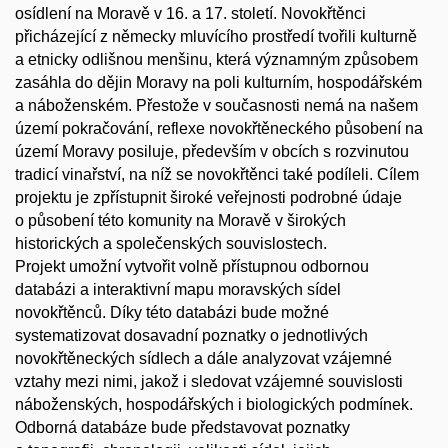
osídlení na Moravě v 16. a 17. století. Novokřtěnci
přicházející z německy mluvícího prostředí tvořili kulturně
a etnicky odlišnou menšinu, která významným způsobem
zasáhla do dějin Moravy na poli kulturním, hospodářském
a náboženském. Přestože v současnosti nemá na našem
území pokračování, reflexe novokřtěneckého působení na
území Moravy posiluje, především v obcích s rozvinutou
tradicí vinařství, na níž se novokřtěnci také podíleli. Cílem
projektu je zpřístupnit široké veřejnosti podrobné údaje
o působení této komunity na Moravě v širokých
historických a společenských souvislostech.
Projekt umožní vytvořit volně přístupnou odbornou
databázi a interaktivní mapu moravských sídel
novokřtěnců. Díky této databázi bude možné
systematizovat dosavadní poznatky o jednotlivých
novokřtěneckých sídlech a dále analyzovat vzájemné
vztahy mezi nimi, jakož i sledovat vzájemné souvislosti
náboženských, hospodářských i biologických podmínek.
Odborná databáze bude představovat poznatky