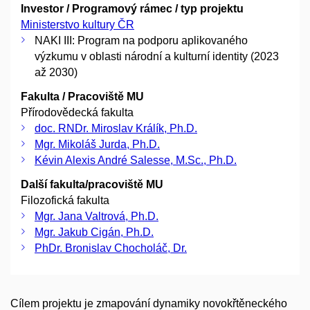
Investor / Programový rámec / typ projektu
Ministerstvo kultury ČR
NAKI III: Program na podporu aplikovaného
výzkumu v oblasti národní a kulturní identity (2023
až 2030)
Fakulta / Pracoviště MU
Přírodovědecká fakulta
doc. RNDr. Miroslav Králík, Ph.D.
Mgr. Mikoláš Jurda, Ph.D.
Kévin Alexis André Salesse, M.Sc., Ph.D.
Další fakulta/pracoviště MU
Filozofická fakulta
Mgr. Jana Valtrová, Ph.D.
Mgr. Jakub Cigán, Ph.D.
PhDr. Bronislav Chocholáč, Dr.
Cílem projektu je zmapování dynamiky novokřtěneckého