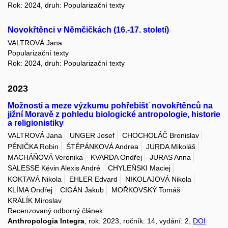
Rok: 2024, druh: Popularizační texty
Novokřtěnci v Němčičkách (16.-17. století)
VALTROVÁ Jana
Popularizační texty
Rok: 2024, druh: Popularizační texty
2023
Možnosti a meze výzkumu pohřebišť novokřtěnců na
jižní Moravě z pohledu biologické antropologie, historie
a religionistiky
VALTROVÁ Jana
UNGER Josef
CHOCHOLÁČ Bronislav
PĚNIČKA Robin
ŠTĚPÁNKOVÁ Andrea
JURDA Mikoláš
MACHÁŇOVÁ Veronika
KVARDA Ondřej
JURAS Anna
SALESSE Kévin Alexis André
CHYLEŃSKI Maciej
KOKTAVÁ Nikola
EHLER Edvard
NIKOLAJOVÁ Nikola
KLÍMA Ondřej
CIGÁN Jakub
MOŘKOVSKÝ Tomáš
KRÁLÍK Miroslav
Recenzovaný odborný článek
Anthropologia Integra
, rok: 2023, ročník: 14, vydání: 2,
DOI