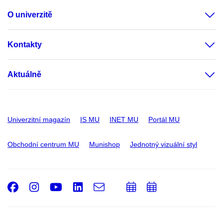
O univerzitě
Kontakty
Aktuálně
Univerzitní magazín
IS MU
INET MU
Portál MU
Obchodní centrum MU
Munishop
Jednotný vizuální styl
Facebook
Instagram
Youtube
LinkedIn
e-
Přidat
Přidat
Email
mail
do
do
kalendáře
kalendáře