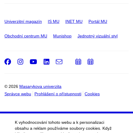
Univerzitní magazín
IS MU
INET MU
Portál MU
Obchodní centrum MU
Munishop
Jednotný vizuální styl
Facebook
Instagram
Youtube
LinkedIn
e-
Přidat
Přidat
Email
mail
do
do
kalendáře
kalendáře
© 2026
Masarykova univerzita
Správce webu
Prohlášení o přístupnosti
Cookies
K vyhodnocování tohoto webu a k personalizaci
obsahu a reklam používáme soubory cookies. Když