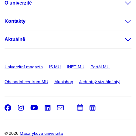
O univerzitě
Kontakty
Aktuálně
Univerzitní magazín
IS MU
INET MU
Portál MU
Obchodní centrum MU
Munishop
Jednotný vizuální styl
Facebook
Instagram
Youtube
LinkedIn
e-
Přidat
Přidat
Email
mail
do
do
kalendáře
kalendáře
© 2026
Masarykova univerzita