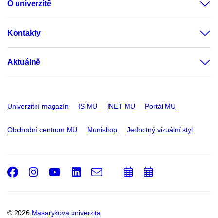
O univerzitě
Kontakty
Aktuálně
Univerzitní magazín
IS MU
INET MU
Portál MU
Obchodní centrum MU
Munishop
Jednotný vizuální styl
Facebook
Instagram
Youtube
LinkedIn
e-
Přidat
Přidat
Email
mail
do
do
kalendáře
kalendáře
© 2026
Masarykova univerzita