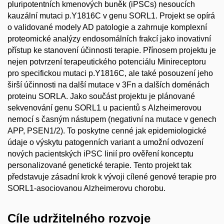
pluripotentních kmenových buněk (iPSCs) nesoucích
kauzální mutaci p.Y1816C v genu SORL1. Projekt se opírá
o validované modely AD patologie a zahrnuje komplexní
proteomické analýzy endosomálních frakcí jako inovativní
přístup ke stanovení účinnosti terapie. Přínosem projektu je
nejen potvrzení terapeutického potenciálu Minireceptoru
pro specifickou mutaci p.Y1816C, ale také posouzení jeho
širší účinnosti na další mutace v 3Fn a dalších doménách
proteinu SORLA. Jako součást projektu je plánované
sekvenování genu SORL1 u pacientů s Alzheimerovou
nemocí s časným nástupem (negativní na mutace v genech
APP, PSEN1/2). To poskytne cenné jak epidemiologické
údaje o výskytu patogenních variant a umožní odvození
nových pacientských iPSC linií pro ověření konceptu
personalizované genetické terapie. Tento projekt tak
představuje zásadní krok k vývoji cílené genové terapie pro
SORL1-asociovanou Alzheimerovu chorobu.
Cíle udržitelného rozvoje