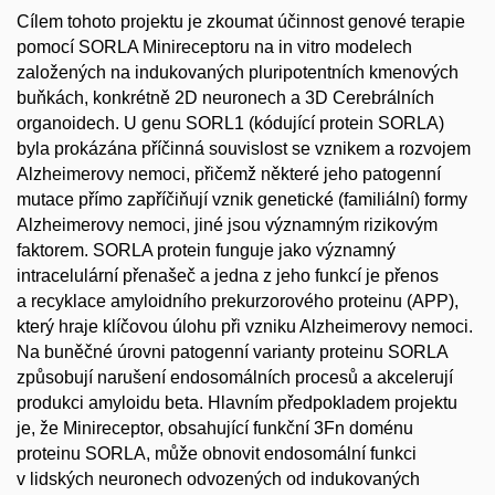
Cílem tohoto projektu je zkoumat účinnost genové terapie
pomocí SORLA Minireceptoru na in vitro modelech
založených na indukovaných pluripotentních kmenových
buňkách, konkrétně 2D neuronech a 3D Cerebrálních
organoidech. U genu SORL1 (kódující protein SORLA)
byla prokázána příčinná souvislost se vznikem a rozvojem
Alzheimerovy nemoci, přičemž některé jeho patogenní
mutace přímo zapříčiňují vznik genetické (familiální) formy
Alzheimerovy nemoci, jiné jsou významným rizikovým
faktorem. SORLA protein funguje jako významný
intracelulární přenašeč a jedna z jeho funkcí je přenos
a recyklace amyloidního prekurzorového proteinu (APP),
který hraje klíčovou úlohu při vzniku Alzheimerovy nemoci.
Na buněčné úrovni patogenní varianty proteinu SORLA
způsobují narušení endosomálních procesů a akcelerují
produkci amyloidu beta. Hlavním předpokladem projektu
je, že Minireceptor, obsahující funkční 3Fn doménu
proteinu SORLA, může obnovit endosomální funkci
v lidských neuronech odvozených od indukovaných