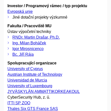
Investor / Programový rámec / typ projektu
Evropská unie
Jiné dotační projekty výzkumné
Fakulta / Pracoviště MU
Ústav výpočetní techniky
RNDr. Martin Drašar, Ph.D.
Ing. Milan Boháček
Igor Miroşnicenco
Bc. Jiří Rája
Spolupracující organizace
University of Cyprus
Austrian Institute of Technology
Universidad de Murcia
University of Luxembourg
JYVÄSKYLÄN AMMATTIKORKEAKOUL
CyberSecurity Hub, z. ú.
ITTI SP ZOO
Thales Six GTS France SAS