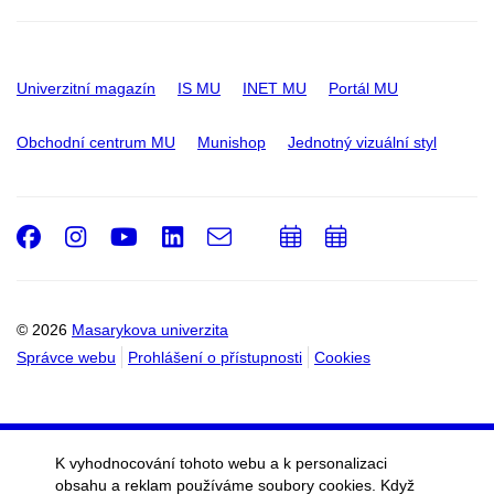
Univerzitní magazín
IS MU
INET MU
Portál MU
Obchodní centrum MU
Munishop
Jednotný vizuální styl
Facebook
Instagram
Youtube
LinkedIn
e-
Přidat
Přidat
Email
mail
do
do
kalendáře
kalendáře
© 2026
Masarykova univerzita
Správce webu
Prohlášení o přístupnosti
Cookies
K vyhodnocování tohoto webu a k personalizaci
obsahu a reklam používáme soubory cookies. Když