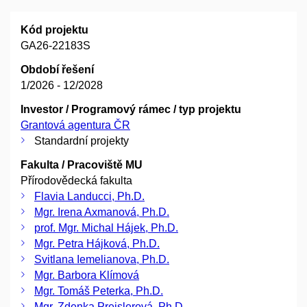
Kód projektu
GA26-22183S
Období řešení
1/2026 - 12/2028
Investor / Programový rámec / typ projektu
Grantová agentura ČR
Standardní projekty
Fakulta / Pracoviště MU
Přírodovědecká fakulta
Flavia Landucci, Ph.D.
Mgr. Irena Axmanová, Ph.D.
prof. Mgr. Michal Hájek, Ph.D.
Mgr. Petra Hájková, Ph.D.
Svitlana Iemelianova, Ph.D.
Mgr. Barbora Klímová
Mgr. Tomáš Peterka, Ph.D.
Mgr. Zdenka Preislerová, Ph.D.