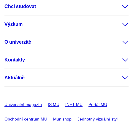
Chci studovat
Výzkum
O univerzitě
Kontakty
Aktuálně
Univerzitní magazín
IS MU
INET MU
Portál MU
Obchodní centrum MU
Munishop
Jednotný vizuální styl