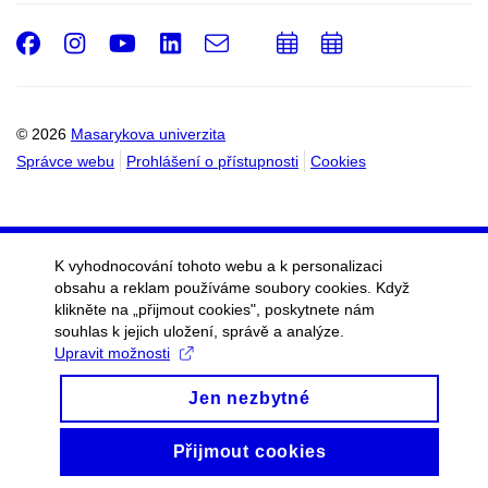
Facebook
Instagram
Youtube
LinkedIn
e-
Přidat
Přidat
Email
mail
do
do
kalendáře
kalendáře
© 2026
Masarykova univerzita
Správce webu
Prohlášení o přístupnosti
Cookies
K vyhodnocování tohoto webu a k personalizaci
obsahu a reklam používáme soubory cookies. Když
klikněte na „přijmout cookies", poskytnete nám
souhlas k jejich uložení, správě a analýze.
Upravit možnosti
Jen nezbytné
Přijmout cookies