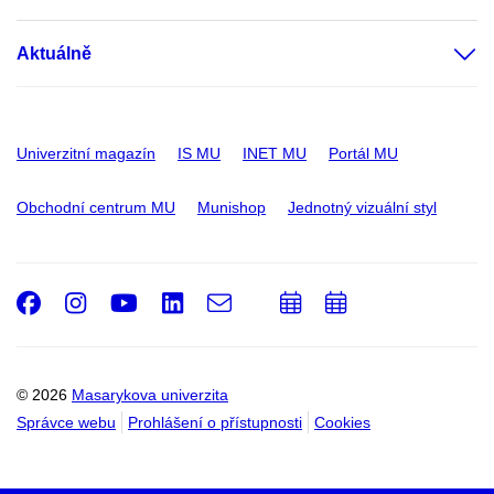
Aktuálně
Univerzitní magazín
IS MU
INET MU
Portál MU
Obchodní centrum MU
Munishop
Jednotný vizuální styl
Facebook
Instagram
Youtube
LinkedIn
e-
Přidat
Přidat
Email
mail
do
do
kalendáře
kalendáře
© 2026
Masarykova univerzita
Správce webu
Prohlášení o přístupnosti
Cookies