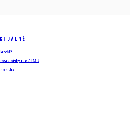
ktuálně
lendář
ravodajský portál MU
o média