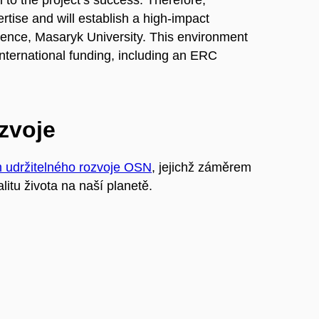
l to the project’s success. Therefore,
tise and will establish a high-impact
ience, Masaryk University. This environment
 international funding, including an ERC
ozvoje
m udržitelného rozvoje OSN
, jejichž záměrem
litu života na naší planetě.