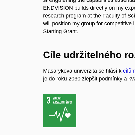
strengthening the capabilities essentia
ENDVISION builds directly on my exper
research program at the Faculty of Sc
will position my group for competitive
Starting Grant.
Cíle udržitelného r
Masarykova univerzita se hlásí k
cílů
je do roku 2030 zlepšit podmínky a kva