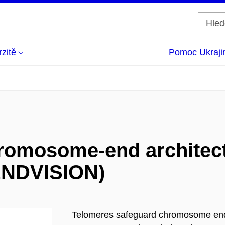
zitě
Pomoc Ukraji
hromosome-end architec
(ENDVISION)
Telomeres safeguard chromosome ends 