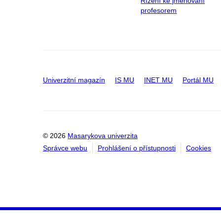
Řízení ke jmenování
profesorem
Univerzitní magazín
IS MU
INET MU
Portál MU
© 2026
Masarykova univerzita
Správce webu
Prohlášení o přístupnosti
Cookies