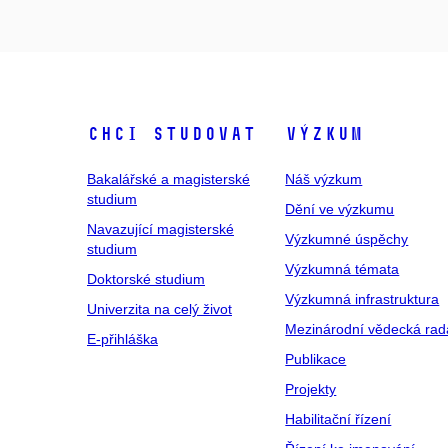
Chci studovat
Výzkum
Bakalářské a magisterské
Náš výzkum
studium
Dění ve výzkumu
Navazující magisterské
Výzkumné úspěchy
studium
Výzkumná témata
Doktorské studium
Výzkumná infrastruktura
Univerzita na celý život
Mezinárodní vědecká rad
E-přihláška
Publikace
Projekty
Habilitační řízení