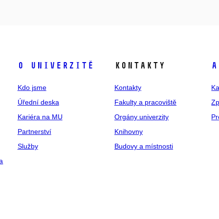
O univerzitě
Kontakty
A
Kdo jsme
Kontakty
Ka
Úřední deska
Fakulty a pracoviště
Zp
Kariéra na MU
Orgány univerzity
Pr
Partnerství
Knihovny
Služby
Budovy a místnosti
a