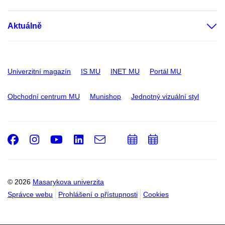
Aktuálně
Univerzitní magazín
IS MU
INET MU
Portál MU
Obchodní centrum MU
Munishop
Jednotný vizuální styl
Facebook
Instagram
Youtube
LinkedIn
e-
Přidat
Přidat
Email
mail
do
do
kalendáře
kalendáře
© 2026
Masarykova univerzita
Správce webu
Prohlášení o přístupnosti
Cookies