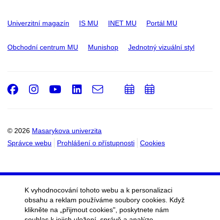
Univerzitní magazín
IS MU
INET MU
Portál MU
Obchodní centrum MU
Munishop
Jednotný vizuální styl
Facebook
Instagram
Youtube
LinkedIn
e-
Přidat
Přidat
Email
mail
do
do
kalendáře
kalendáře
© 2026
Masarykova univerzita
Správce webu
Prohlášení o přístupnosti
Cookies
K vyhodnocování tohoto webu a k personalizaci
obsahu a reklam používáme soubory cookies. Když
klikněte na „přijmout cookies", poskytnete nám
souhlas k jejich uložení, správě a analýze.