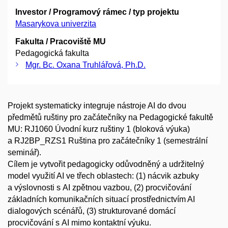
Investor / Programový rámec / typ projektu
Masarykova univerzita
Fakulta / Pracoviště MU
Pedagogická fakulta
Mgr. Bc. Oxana Truhlářová, Ph.D.
Projekt systematicky integruje nástroje AI do dvou
předmětů ruštiny pro začátečníky na Pedagogické fakultě
MU: RJ1060 Úvodní kurz ruštiny 1 (bloková výuka)
a RJ2BP_RZS1 Ruština pro začátečníky 1 (semestrální
seminář).
Cílem je vytvořit pedagogicky odůvodněný a udržitelný
model využití AI ve třech oblastech: (1) nácvik azbuky
a výslovnosti s AI zpětnou vazbou, (2) procvičování
základních komunikačních situací prostřednictvím AI
dialogových scénářů, (3) strukturované domácí
procvičování s AI mimo kontaktní výuku.