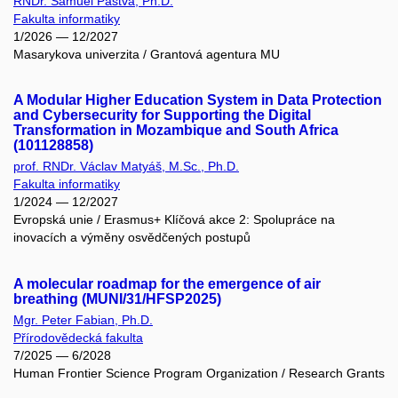
RNDr. Samuel Pastva, Ph.D.
Fakulta informatiky
1/2026 — 12/2027
Masarykova univerzita / Grantová agentura MU
A Modular Higher Education System in Data Protection
and Cybersecurity for Supporting the Digital
Transformation in Mozambique and South Africa
(101128858)
prof. RNDr. Václav Matyáš, M.Sc., Ph.D.
Fakulta informatiky
1/2024 — 12/2027
Evropská unie / Erasmus+ Klíčová akce 2: Spolupráce na
inovacích a výměny osvědčených postupů
A molecular roadmap for the emergence of air
breathing (MUNI/31/HFSP2025)
Mgr. Peter Fabian, Ph.D.
Přírodovědecká fakulta
7/2025 — 6/2028
Human Frontier Science Program Organization / Research Grants