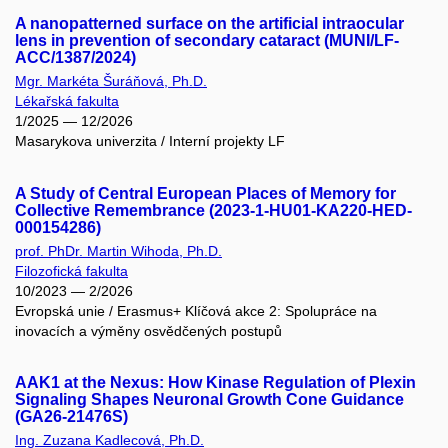
A nanopatterned surface on the artificial intraocular
lens in prevention of secondary cataract (MUNI/LF-
ACC/1387/2024)
Mgr. Markéta Šuráňová, Ph.D.
Lékařská fakulta
1/2025 — 12/2026
Masarykova univerzita / Interní projekty LF
A Study of Central European Places of Memory for
Collective Remembrance (2023-1-HU01-KA220-HED-
000154286)
prof. PhDr. Martin Wihoda, Ph.D.
Filozofická fakulta
10/2023 — 2/2026
Evropská unie / Erasmus+ Klíčová akce 2: Spolupráce na
inovacích a výměny osvědčených postupů
AAK1 at the Nexus: How Kinase Regulation of Plexin
Signaling Shapes Neuronal Growth Cone Guidance
(GA26-21476S)
Ing. Zuzana Kadlecová, Ph.D.