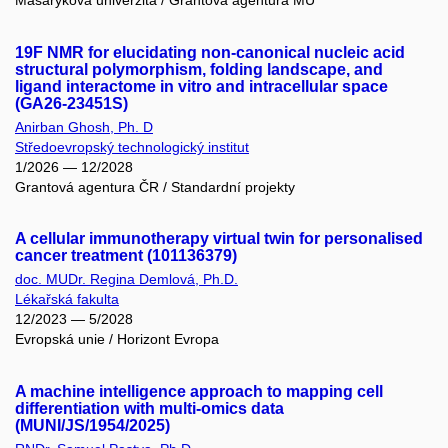
Masarykova univerzita / Grantová agentura MU
19F NMR for elucidating non-canonical nucleic acid
structural polymorphism, folding landscape, and
ligand interactome in vitro and intracellular space
(GA26-23451S)
Anirban Ghosh, Ph. D
Středoevropský technologický institut
1/2026 — 12/2028
Grantová agentura ČR / Standardní projekty
A cellular immunotherapy virtual twin for personalised
cancer treatment (101136379)
doc. MUDr. Regina Demlová, Ph.D.
Lékařská fakulta
12/2023 — 5/2028
Evropská unie / Horizont Evropa
A machine intelligence approach to mapping cell
differentiation with multi-omics data
(MUNI/JS/1954/2025)