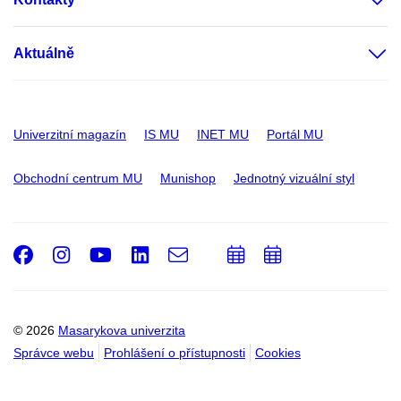
Aktuálně
Univerzitní magazín
IS MU
INET MU
Portál MU
Obchodní centrum MU
Munishop
Jednotný vizuální styl
Facebook
Instagram
Youtube
LinkedIn
e-
Přidat
Přidat
Email
mail
do
do
kalendáře
kalendáře
© 2026
Masarykova univerzita
Správce webu
Prohlášení o přístupnosti
Cookies