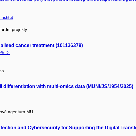
nstitut
ardní projekty
nalised cancer treatment (101136379)
Ph.D.
pa
 differentiation with multi-omics data (MUNI/JS/1954/2025)
tová agentura MU
tection and Cybersecurity for Supporting the Digital Tran