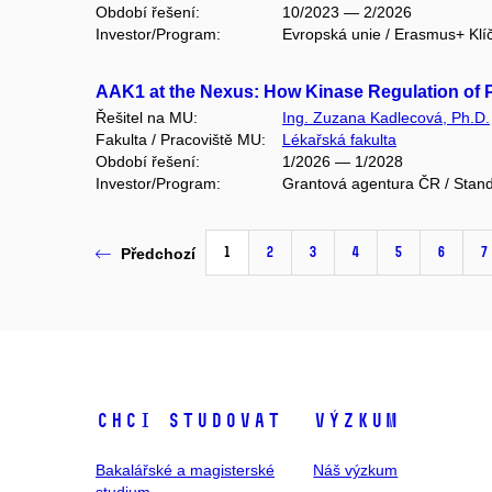
Období řešení:
10/2023 — 2/2026
Investor/Program:
Evropská unie / Erasmus+ Klí
AAK1 at the Nexus: How Kinase Regulation of
Řešitel na MU:
Ing. Zuzana Kadlecová, Ph.D.
Fakulta / Pracoviště MU:
Lékařská fakulta
Období řešení:
1/2026 — 1/2028
Investor/Program:
Grantová agentura ČR / Stand
1
2
3
4
5
6
7
Předchozí
Chci studovat
Výzkum
Bakalářské a magisterské
Náš výzkum