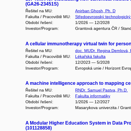
(GA26-23451S)
Řešitel na MU:
Anirban Ghosh, Ph. D
Fakulta / Pracoviště MU:
Středoevropský technologický i
Období řešení:
1/2026 — 12/2028
Investor/Program:
Grantová agentura ČR / Stand
A cellular immunotherapy virtual twin for perso
Řešitel na MU:
doc. MUDr. Regina Demlová, 
Fakulta / Pracoviště MU:
Lékařská fakulta
Období řešení:
12/2023 — 5/2028
Investor/Program:
Evropská unie / Horizont Evro
A machine intelligence approach to mapping cell
Řešitel na MU:
RNDr. Samuel Pastva, Ph.D.
Fakulta / Pracoviště MU:
Fakulta informatiky
Období řešení:
1/2026 — 12/2027
Investor/Program:
Masarykova univerzita / Gran
A Modular Higher Education System in Data Pro
(101128858)