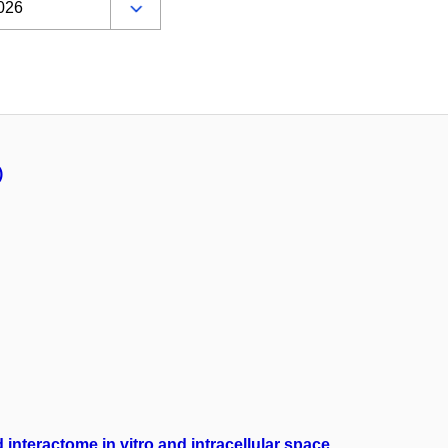
)
interactome in vitro and intracellular space