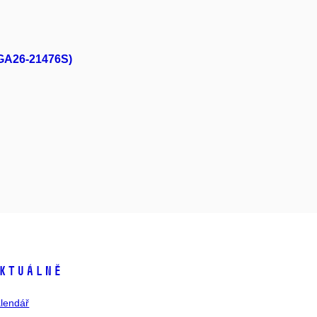
(GA26-21476S)
ktuálně
lendář