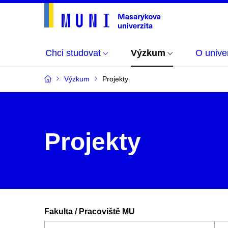
Chci studovat
Výzkum
O univer
Výzkum
Projekty
Projekty
Fakulta / Pracoviště MU