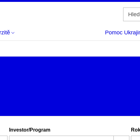
zitě
Pomoc Ukraji
Investor/Program
Ro