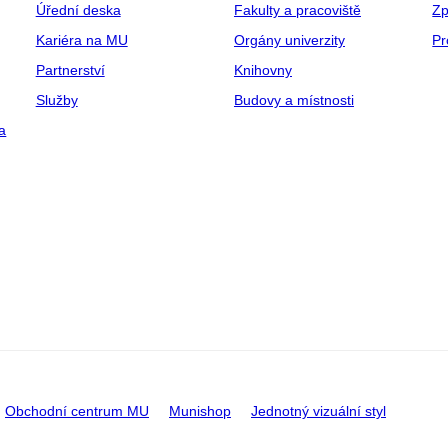
Úřední deska
Fakulty a pracoviště
Zp
Kariéra na MU
Orgány univerzity
Pr
Partnerství
Knihovny
Služby
Budovy a místnosti
a
Obchodní centrum MU
Munishop
Jednotný vizuální styl