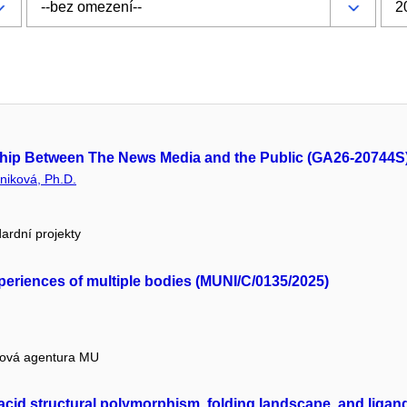
nship Between The News Media and the Public (GA26-20744S
niková, Ph.D.
ardní projekty
 Experiences of multiple bodies (MUNI/C/0135/2025)
tová agentura MU
cid structural polymorphism, folding landscape, and ligand 