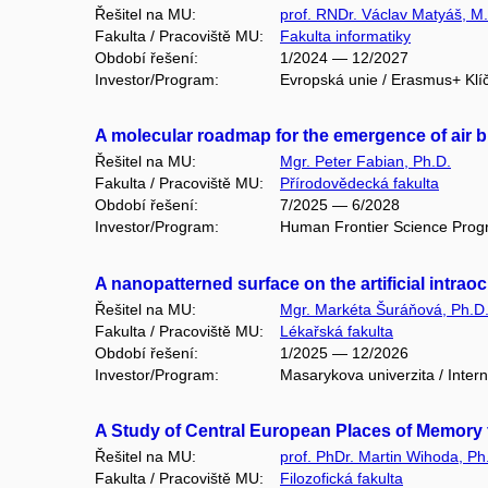
Řešitel na MU:
prof. RNDr. Václav Matyáš, M.
Fakulta / Pracoviště MU:
Fakulta informatiky
Období řešení:
1/2024 — 12/2027
Investor/Program:
Evropská unie / Erasmus+ Klí
A molecular roadmap for the emergence of air 
Řešitel na MU:
Mgr. Peter Fabian, Ph.D.
Fakulta / Pracoviště MU:
Přírodovědecká fakulta
Období řešení:
7/2025 — 6/2028
Investor/Program:
Human Frontier Science Prog
A nanopatterned surface on the artificial intra
Řešitel na MU:
Mgr. Markéta Šuráňová, Ph.D
Fakulta / Pracoviště MU:
Lékařská fakulta
Období řešení:
1/2025 — 12/2026
Investor/Program:
Masarykova univerzita / Intern
A Study of Central European Places of Memor
Řešitel na MU:
prof. PhDr. Martin Wihoda, Ph
Fakulta / Pracoviště MU:
Filozofická fakulta