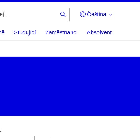
Čeština
Hledej
...
ně
Studující
Zaměstnanci
Absolventi
k