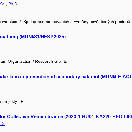
Sc., Ph.D.
čová akce 2: Spolupráce na inovacích a výměny osvědčených postupů
breathing (MUNI/31/HFSP2025)
ram Organization / Research Grants
ocular lens in prevention of secondary cataract (MUNI/LF-AC
.
í projekty LF
y for Collective Remembrance (2023-1-HU01-KA220-HED-00
.D.