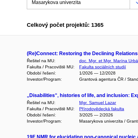
Celkový počet projektů: 1365
(Re)Connect: Restoring the Declining Relatio
Řešitel na MU:
doc. Mgr. et Mgr. Marína Urbá
Fakulta / Pracoviště MU:
Fakulta sociálních studií
Období řešení:
1/2026 — 12/2028
Investor/Program:
Grantová agentura ČR / Stand
„Disabilities“, histories of life, and inclusion:
Řešitel na MU:
Mgr. Samuel Lazar
Fakulta / Pracoviště MU:
Přírodovědecká fakulta
Období řešení:
3/2025 — 2/2026
Investor/Program:
Masarykova univerzita / Gran
19F NMR for elucidating non-canonical nucleic a