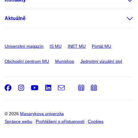
Aktuálně
Univerzitní magazín
IS MU
INET MU
Portál MU
Obchodní centrum MU
Munishop
Jednotný vizuální styl
Facebook
Instagram
Youtube
LinkedIn
e-
Přidat
Přidat
Email
mail
do
do
kalendáře
kalendáře
© 2026
Masarykova univerzita
Správce webu
Prohlášení o přístupnosti
Cookies