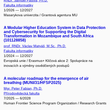
RNDr. Samuel Pastva, Ph.D.
Fakulta informatiky
1/2026 — 12/2027
Masarykova univerzita / Grantová agentura MU
A Modular Higher Education System in Data Protection
and Cybersecurity for Supporting the Digital
Transformation in Mozambique and South Africa
(101128858)
prof. RNDr. Václav Matyáš, M.Sc., Ph.D.
Fakulta informatiky
1/2024 — 12/2027
Evropská unie / Erasmus+ Klíčová akce 2: Spolupráce na
inovacích a výměny osvědčených postupů
A molecular roadmap for the emergence of air
breathing (MUNI/31/HFSP2025)
Mgr. Peter Fabian, Ph.D.
Přírodovědecká fakulta
7/2025 — 6/2028
Human Frontier Science Program Organization / Research Grants