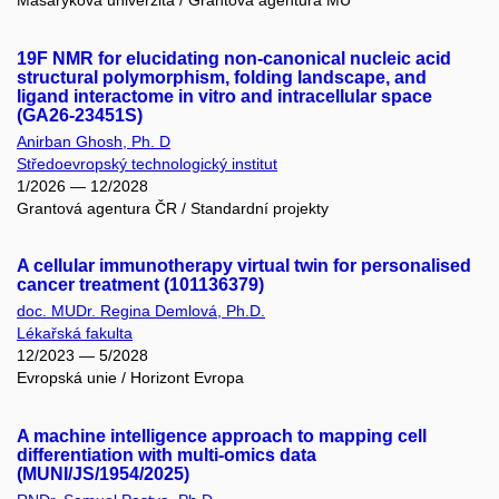
Masarykova univerzita / Grantová agentura MU
19F NMR for elucidating non-canonical nucleic acid
structural polymorphism, folding landscape, and
ligand interactome in vitro and intracellular space
(GA26-23451S)
Anirban Ghosh, Ph. D
Středoevropský technologický institut
1/2026 — 12/2028
Grantová agentura ČR / Standardní projekty
A cellular immunotherapy virtual twin for personalised
cancer treatment (101136379)
doc. MUDr. Regina Demlová, Ph.D.
Lékařská fakulta
12/2023 — 5/2028
Evropská unie / Horizont Evropa
A machine intelligence approach to mapping cell
differentiation with multi-omics data
(MUNI/JS/1954/2025)