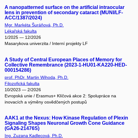
A nanopatterned surface on the artificial intraocular
lens in prevention of secondary cataract (MUNI/LF-
ACC/1387/2024)
Mgr. Markéta Šuráňová, Ph.D.
Lékařská fakulta
1/2025 — 12/2026
Masarykova univerzita / Interní projekty LF
A Study of Central European Places of Memory for
Collective Remembrance (2023-1-HU01-KA220-HED-
000154286)
prof. PhDr. Martin Wihoda, Ph.D.
Filozofická fakulta
10/2023 — 2/2026
Evropská unie / Erasmus+ Klíčová akce 2: Spolupráce na
inovacích a výměny osvědčených postupů
AAK1 at the Nexus: How Kinase Regulation of Plexin
Signaling Shapes Neuronal Growth Cone Guidance
(GA26-21476S)
Ing. Zuzana Kadlecová, Ph.D.