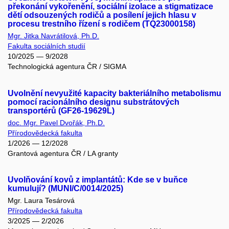
překonání vykořenění, sociální izolace a stigmatizace
dětí odsouzených rodičů a posílení jejich hlasu v
procesu trestního řízení s rodičem (TQ23000158)
Mgr. Jitka Navrátilová, Ph.D.
Fakulta sociálních studií
10/2025 — 9/2028
Technologická agentura ČR / SIGMA
Uvolnění nevyužité kapacity bakteriálního metabolismu
pomocí racionálního designu substrátových
transportérů (GF26-19629L)
doc. Mgr. Pavel Dvořák, Ph.D.
Přírodovědecká fakulta
1/2026 — 12/2028
Grantová agentura ČR / LA granty
Uvolňování kovů z implantátů: Kde se v buňce
kumulují? (MUNI/C/0014/2025)
Mgr. Laura Tesárová
Přírodovědecká fakulta
3/2025 — 2/2026