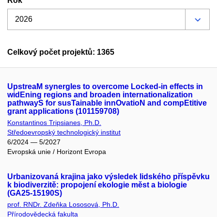
Rok
Celkový počet projektů: 1365
UpstreaM synergIes to overcome Locked-in effects in
widEning regions and broaden internationalization
pathwayS for susTainable innOvatioN and compEtitive
grant applications (101159708)
Konstantinos Tripsianes, Ph.D.
Středoevropský technologický institut
6/2024 — 5/2027
Evropská unie / Horizont Evropa
Urbanizovaná krajina jako výsledek lidského příspěvku
k biodiverzitě: propojení ekologie měst a biologie
(GA25-15190S)
prof. RNDr. Zdeňka Lososová, Ph.D.
Přírodovědecká fakulta