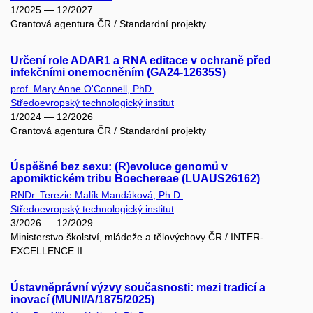
1/2025 — 12/2027
Grantová agentura ČR / Standardní projekty
Určení role ADAR1 a RNA editace v ochraně před
infekčními onemocněním (GA24-12635S)
prof. Mary Anne O'Connell, PhD.
Středoevropský technologický institut
1/2024 — 12/2026
Grantová agentura ČR / Standardní projekty
Úspěšné bez sexu: (R)evoluce genomů v
apomiktickém tribu Boechereae (LUAUS26162)
RNDr. Terezie Malík Mandáková, Ph.D.
Středoevropský technologický institut
3/2026 — 12/2029
Ministerstvo školství, mládeže a tělovýchovy ČR / INTER-
EXCELLENCE II
Ústavněprávní výzvy současnosti: mezi tradicí a
inovací (MUNI/A/1875/2025)