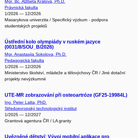
Mgr. Bc. Alžbeta Králová, Ph.D.
Právnická fakulta
1/2026 — 12/2026
Masarykova univerzita / Specifický výzkum - podpora
studentských projektů
Ústřední kolo olympiády v ruském jazyce
(0031/8/SOU_B/2026)
Mgr. Anastasija Sokolova, Ph.D.
Pedagogická fakulta
1/2026 — 12/2026
Ministerstvo školství, mládeže a tělovýchovy ČR / Jiné dotační
projekty nevýzkumné
UTE-MR zobrazování při osteoartróze (GF25-19984L)
Ing. Peter Latta, PhD.
Středoevropský technologický institut
1/2025 — 12/2027
Grantová agentura ČR / LA granty
Uvězněné dětství: Vývoj mobilní aplikace pro