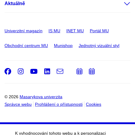
Aktuálně
Univerzitní magazín
IS MU
INET MU
Portál MU
Obchodní centrum MU
Munishop
Jednotný vizuální styl
Facebook
Instagram
Youtube
LinkedIn
e-
Přidat
Přidat
Email
mail
do
do
kalendáře
kalendáře
© 2026
Masarykova univerzita
Správce webu
Prohlášení o přístupnosti
Cookies
K vyhodnocování tohoto webu a k personalizaci