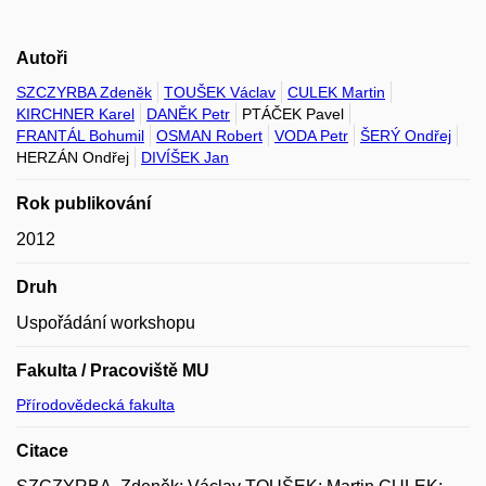
Autoři
SZCZYRBA Zdeněk
TOUŠEK Václav
CULEK Martin
KIRCHNER Karel
DANĚK Petr
PTÁČEK Pavel
FRANTÁL Bohumil
OSMAN Robert
VODA Petr
ŠERÝ Ondřej
HERZÁN Ondřej
DIVÍŠEK Jan
Rok publikování
2012
Druh
Uspořádání workshopu
Fakulta / Pracoviště MU
Přírodovědecká fakulta
Citace