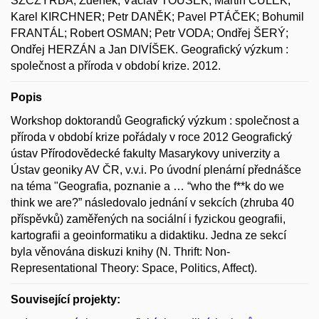
SZCZYRBA, Zdeněk; Václav TOUŠEK; Martin CULEK;
Karel KIRCHNER; Petr DANĚK; Pavel PTÁČEK; Bohumil
FRANTÁL; Robert OSMAN; Petr VODA; Ondřej ŠERÝ;
Ondřej HERZÁN a Jan DIVÍŠEK. Geografický výzkum :
společnost a příroda v období krize. 2012.
Popis
Workshop doktorandů Geografický výzkum : společnost a
příroda v období krize pořádaly v roce 2012 Geografický
ústav Přírodovědecké fakulty Masarykovy univerzity a
Ústav geoniky AV ČR, v.v.i. Po úvodní plenární přednášce
na téma "Geografia, poznanie a … “who the f**k do we
think we are?” následovalo jednání v sekcích (zhruba 40
příspěvků) zaměřených na sociální i fyzickou geografii,
kartografii a geoinformatiku a didaktiku. Jedna ze sekcí
byla věnována diskuzi knihy (N. Thrift: Non-
Representational Theory: Space, Politics, Affect).
Související projekty: