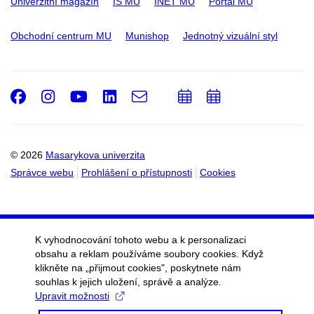
Univerzitní magazín
IS MU
INET MU
Portál MU
Obchodní centrum MU
Munishop
Jednotný vizuální styl
Facebook
Instagram
Youtube
LinkedIn
e-
Přidat
Přidat
Email
mail
do
do
kalendáře
kalendáře
© 2026
Masarykova univerzita
Správce webu
Prohlášení o přístupnosti
Cookies
K vyhodnocování tohoto webu a k personalizaci
obsahu a reklam používáme soubory cookies. Když
klikněte na „přijmout cookies", poskytnete nám
souhlas k jejich uložení, správě a analýze.
Upravit možnosti