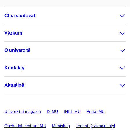
Chci studovat
Výzkum
O univerzitě
Kontakty
Aktuálně
Univerzitní magazín
IS MU
INET MU
Portál MU
Obchodní centrum MU
Munishop
Jednotný vizuální styl