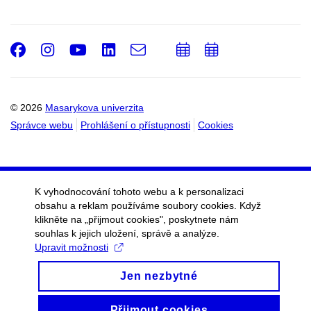
Facebook
Instagram
Youtube
LinkedIn
e-
Přidat
Přidat
Email
mail
do
do
kalendáře
kalendáře
© 2026
Masarykova univerzita
Správce webu
Prohlášení o přístupnosti
Cookies
K vyhodnocování tohoto webu a k personalizaci
obsahu a reklam používáme soubory cookies. Když
klikněte na „přijmout cookies", poskytnete nám
souhlas k jejich uložení, správě a analýze.
Upravit možnosti
Jen nezbytné
Přijmout cookies