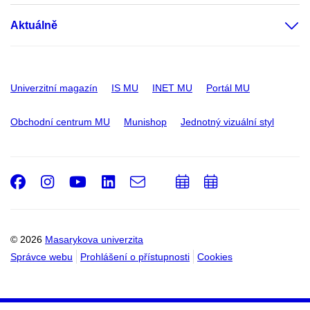
Aktuálně
Univerzitní magazín
IS MU
INET MU
Portál MU
Obchodní centrum MU
Munishop
Jednotný vizuální styl
Facebook
Instagram
Youtube
LinkedIn
e-
Přidat
Přidat
Email
mail
do
do
kalendáře
kalendáře
© 2026
Masarykova univerzita
Správce webu
Prohlášení o přístupnosti
Cookies