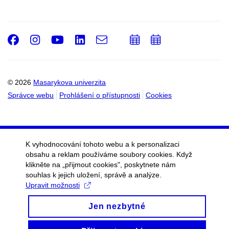
Facebook
Instagram
Youtube
LinkedIn
e-
Přidat
Přidat
Email
mail
do
do
kalendáře
kalendáře
© 2026
Masarykova univerzita
Správce webu
Prohlášení o přístupnosti
Cookies
K vyhodnocování tohoto webu a k personalizaci
obsahu a reklam používáme soubory cookies. Když
klikněte na „přijmout cookies", poskytnete nám
souhlas k jejich uložení, správě a analýze.
Upravit možnosti
Jen nezbytné