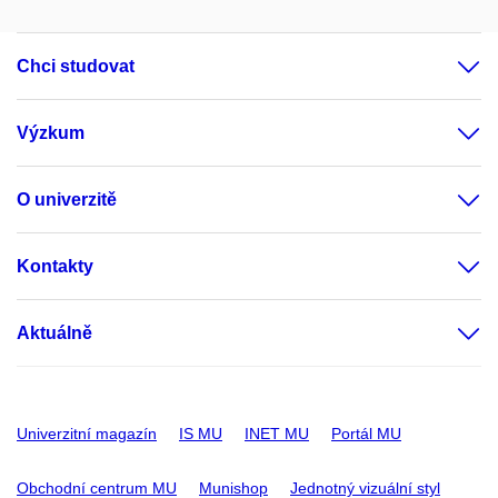
Chci studovat
Výzkum
O univerzitě
Kontakty
Aktuálně
Univerzitní magazín
IS MU
INET MU
Portál MU
Obchodní centrum MU
Munishop
Jednotný vizuální styl