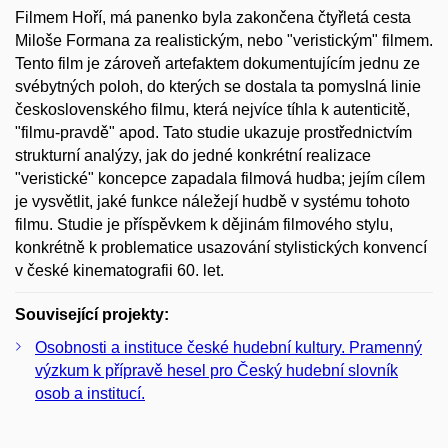
Filmem Hoří, má panenko byla zakončena čtyřletá cesta
Miloše Formana za realistickým, nebo "veristickým" filmem.
Tento film je zároveň artefaktem dokumentujícím jednu ze
svébytných poloh, do kterých se dostala ta pomyslná linie
československého filmu, která nejvíce tíhla k autenticitě,
"filmu-pravdě" apod. Tato studie ukazuje prostřednictvím
strukturní analýzy, jak do jedné konkrétní realizace
"veristické" koncepce zapadala filmová hudba; jejím cílem
je vysvětlit, jaké funkce náležejí hudbě v systému tohoto
filmu. Studie je příspěvkem k dějinám filmového stylu,
konkrétně k problematice usazování stylistických konvencí
v české kinematografii 60. let.
Související projekty:
Osobnosti a instituce české hudební kultury. Pramenný
výzkum k přípravě hesel pro Český hudební slovník
osob a institucí.