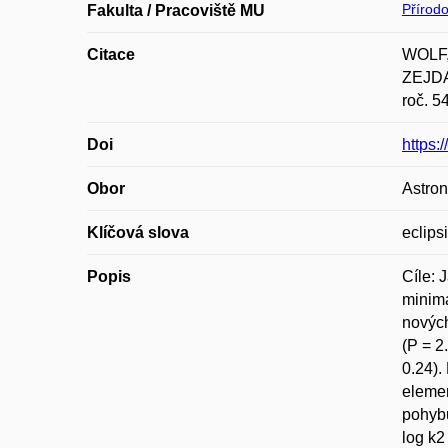
Přírod
Fakulta / Pracoviště MU
Citace
WOLF,
ZEJDA.
roč. 5
Doi
https:
Obor
Astron
Klíčová slova
eclips
Popis
Cíle: 
minima
novýc
(P = 2
0.24).
elemen
pohybu
log k2