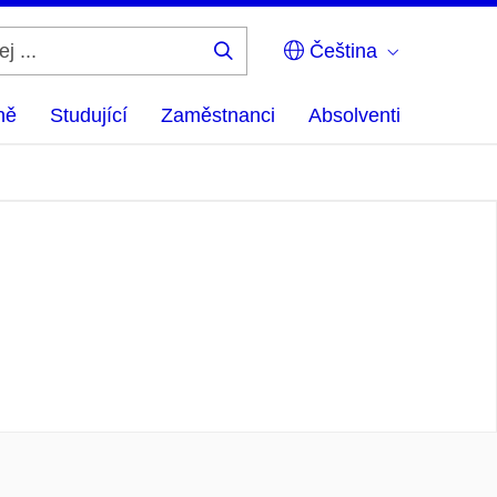
Čeština
Hledej
...
ně
Studující
Zaměstnanci
Absolventi