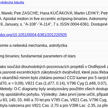
ovědecká fakulta
 Marek; Petr ZASCHE; Hana KUČÁKOVÁ; Martin LEHKÝ; Pet
 Apsidal motion in five eccentric eclipsing binaries. Astronom
49, January, s. "A-108"-"A-114", 7 s. ISSN 0004-6361. Dostupné
//doi.org/10.1051/0004-6361/201220505
omie a nebeská mechanika, astrofyzika
ing binaries; fundamental parameters of stars
Jako součást dlouhodobých pozorovacích projektů v Ondřejově 
 jasnosti excentrických zákrytových dvojhvězd, které jsou třeb
h okamžiků minim bylo získáno pomocí CCD kamer pro 5 raných
.d70, e = 0.09), V821 Cas (1.d77, 0.14), V796 Cyg (1.d48, 0.07)
 Metody: O-C diagramy byly analyzovány použitím všech dostupn
ty apsidálního pohybu. Výsledky: Jako první jsme určili, případn
 83, 140, 33, 440 a 70 let pro V785 Cas, V821 Cas, V796 Cyg, 
 byla nalezena pro V821 Cas -2.70 a pro V398 Lac -2.35, za pře