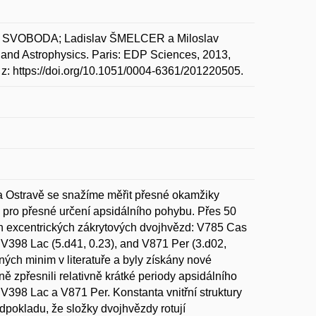
r SVOBODA; Ladislav ŠMELCER a Miloslav
y and Astrophysics. Paris: EDP Sciences, 2013,
 z: https://doi.org/10.1051/0004-6361/201220505.
a Ostravě se snažíme měřit přesné okamžiky
a pro přesné určení apsidálního pohybu. Přes 50
 excentrických zákrytových dvojhvězd: V785 Cas
, V398 Lac (5.d41, 0.23), and V871 Per (3.d02,
ých minim v literatuře a byly získány nové
ě zpřesnili relativně krátké periody apsidálního
V398 Lac a V871 Per. Konstanta vnitřní struktury
dpokladu, že složky dvojhvězdy rotují