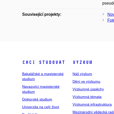
pseudo
Související projekty:
Nov
Fot
Chci studovat
Výzkum
Bakalářské a magisterské
Náš výzkum
studium
Dění ve výzkumu
Navazující magisterské
Výzkumné úspěchy
studium
Výzkumná témata
Doktorské studium
Výzkumná infrastruktura
Univerzita na celý život
Mezinárodní vědecká rad