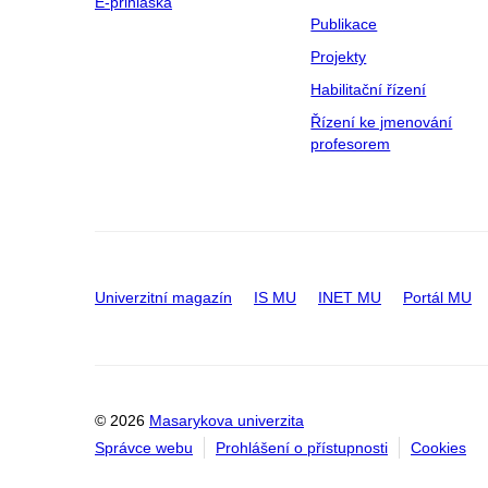
E-přihláška
Publikace
Projekty
Habilitační řízení
Řízení ke jmenování
profesorem
Univerzitní magazín
IS MU
INET MU
Portál MU
© 2026
Masarykova univerzita
Správce webu
Prohlášení o přístupnosti
Cookies