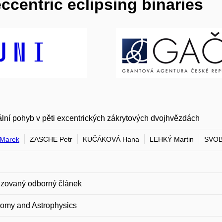
eccentric eclipsing binaries
lní pohyb v pěti excentrických zákrytových dvojhvězdách
Marek
ZASCHE Petr
KUČÁKOVÁ Hana
LEHKÝ Martin
SVOB
zovaný odborný článek
nomy and Astrophysics