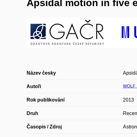
Apsidal motion in five 
Název česky
Apsidá
WOLF 
Autoři
Rok publikování
2013
Druh
Recen
Časopis / Zdroj
Astro