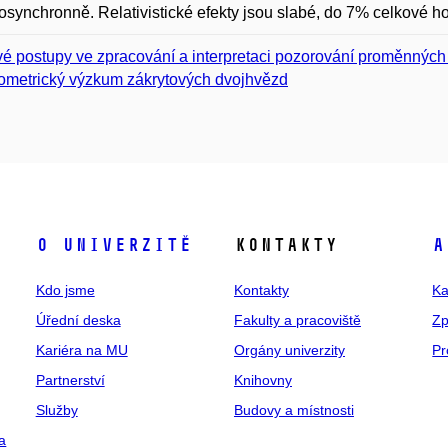
synchronně. Relativistické efekty jsou slabé, do 7% celkové h
é postupy ve zpracování a interpretaci pozorování proměnných
ometrický výzkum zákrytových dvojhvězd
O univerzitě
Kontakty
A
Kdo jsme
Kontakty
Ka
Úřední deska
Fakulty a pracoviště
Zp
Kariéra na MU
Orgány univerzity
Pr
Partnerství
Knihovny
Služby
Budovy a místnosti
a