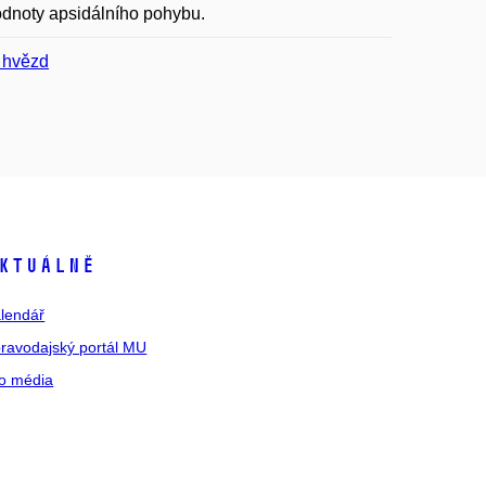
odnoty apsidálního pohybu.
 hvězd
ktuálně
lendář
ravodajský portál MU
o média